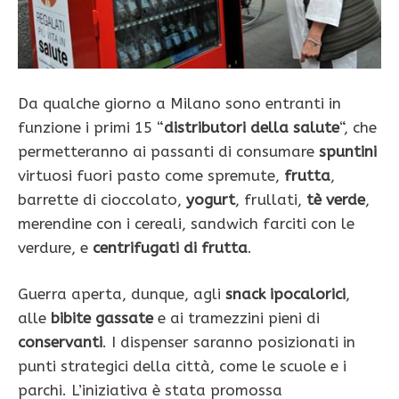
Da qualche giorno a Milano sono entranti in
funzione i primi 15 “
distributori della salute
“, che
permetteranno ai passanti di consumare
spuntini
virtuosi fuori pasto come spremute,
frutta
,
barrette di cioccolato,
yogurt
, frullati,
tè verde
,
merendine con i cereali, sandwich farciti con le
verdure, e
centrifugati di frutta
.
Guerra aperta, dunque, agli
snack ipocalorici
,
alle
bibite gassate
e ai tramezzini pieni di
conservanti
. I dispenser saranno posizionati in
punti strategici della città, come le scuole e i
parchi. L’iniziativa è stata promossa