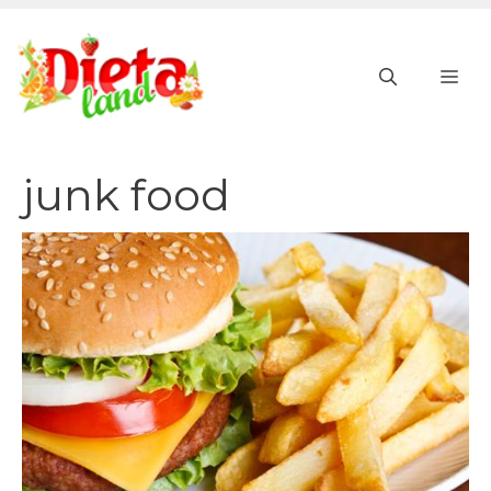
Vai
al
ME
contenuto
junk food