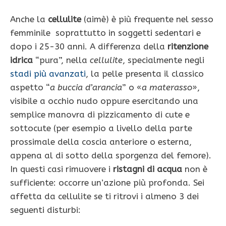
Anche la
cellulite
(aimè) è più frequente nel sesso
femminile soprattutto in soggetti sedentari e
dopo i 25-30 anni. A differenza della
ritenzione
idrica
“pura”, nella
cellulite
, special­mente negli
stadi più avanzati
, la pelle presenta il classico
aspetto “
a buccia d’arancia
” o «
a ma­terasso
»,
visibile a occhio nudo oppure esercitando una
semplice manovra di pizzica­mento di cute e
sottocute (per esempio a livel­lo della parte
prossimale della coscia anteriore o esterna,
appena al di sotto della sporgenza del femore).
In questi casi rimuovere i
ristagni di acqua
non è
sufficiente: occorre un’azione più profonda. Sei
affetta da cellulite se ti ritrovi i almeno 3 dei
seguenti disturbi: