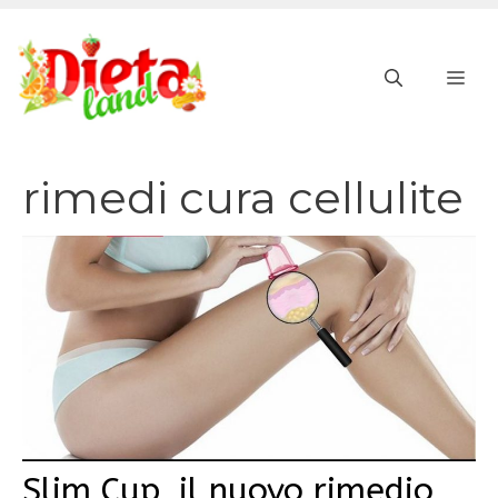
Vai
al
ME
contenuto
rimedi cura cellulite
Slim Cup, il nuovo rimedio