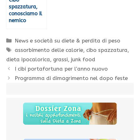
spazzatura,
conosciamo il
nemico
Categorie
News e società su diete & perdita di peso
Tag
assorbimento delle calorie
,
cibo spazzatura
,
dieta ipocalorica
,
grassi
,
junk food
I cibi portafortuna per l’anno nuovo
Programma di dimagrimento nel dopo feste