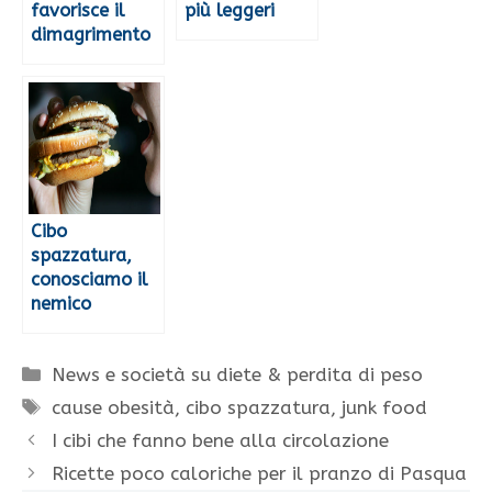
favorisce il
più leggeri
dimagrimento
Cibo
spazzatura,
conosciamo il
nemico
Categorie
News e società su diete & perdita di peso
Tag
cause obesità
,
cibo spazzatura
,
junk food
I cibi che fanno bene alla circolazione
Ricette poco caloriche per il pranzo di Pasqua