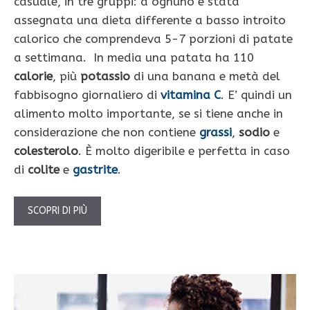
casuale, in tre gruppi: a ognuno è stata
assegnata una dieta differente a basso introito
calorico che comprendeva 5-7 porzioni di patate
a settimana. In media una patata ha 110
calorie
, più
potassio
di una banana e metà del
fabbisogno giornaliero di
vitamina C
. E’ quindi un
alimento molto importante, se si tiene anche in
considerazione che non contiene
grassi
,
sodio
e
colesterolo
. È molto digeribile e perfetta in caso
di
colite
e
gastrite
.
SCOPRI DI PIÙ