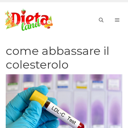
Vai
al
ME
contenuto
come abbassare il
colesterolo