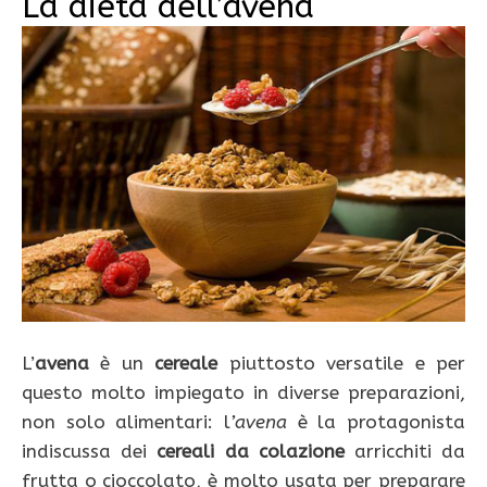
La dieta dell’avena
L’
avena
è un
cereale
piuttosto versatile e per
questo molto impiegato in diverse preparazioni,
non solo alimentari: l
’avena
è la protagonista
indiscussa dei
cereali da colazione
arricchiti da
frutta o cioccolato, è molto usata per preparare