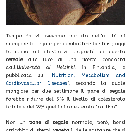
Tempo fa vi avevamo parlato dell’utilità di
mangiare la segale per combattere la stipsi; oggi
torniamo ad illustrarvi proprietà di questo
cereale
alla luce di una ricerca condotta
dall’
Università di Helsinki
, in Finlandia, e
pubblicata su “
Nutrition, Metabolism and
Cardiovascular Diseases
”, secondo la quale
mangiare per due settimane il
pane di segale
farebbe ridurre del 5% il
livello di colesterolo
totale e dell’8% quelli di colesterolo “cattivo”.
Non un
pane di segale
normale, però, bensì
arricchito di
steroli vegetali
, delle sostanze che si