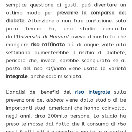
semplice questione di gusti, può diventare un
ottimo modo per
prevenire la comparsa del
diabete
. Attenzione a non fare confusione: solo
poco tempo fa, uno studio condotto
dall’
Università di Harvard
aveva dimostrato che
mangiare
riso
raffinato
più di cinque volte alla
settimana aumenterebbe il rischio di diabete,
pericolo che, invece, sarebbe scongiurato se al
posto del
riso raffinato
viene usata la varietà
integrale
, anche solo mischiata.
L’analisi dei benefici del
riso integrale
sulla
prevenzione del
diabete
viene dallo studio di tre
importanti studi americani che hanno coinvolto,
negli anni, circa 200mila persone. Lo studio ha
preso le mosse dal fatto che il consumo di
riso
negli Stati Uniti è aumentato molto, e a parte i