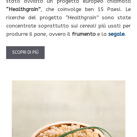
stato avviato un progetto europeo chiamato
“Healthgrain”
, che coinvolge ben 15 Paesi. Le
ricerche del progetto
“Healthgrain”
sono state
concentrate soprattutto sui
cereali
più usati per
produrre il
pane
, ovvero il
frumento
e la
segale
.
SCOPRI DI PIÙ