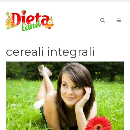
Vai
al
ME
contenuto
cereali integrali