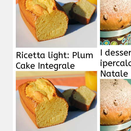
I desse
Ricetta light: Plum
ipercalo
Cake Integrale
Natale