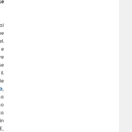
le
ai
me
el
 e
re
se
il
e
co
,
la
no
ca
in
E,