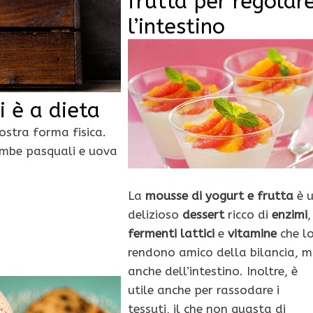
frutta per regolar
l’intestino
i è a dieta
ostra forma fisica.
lombe pasquali e uova
La
mousse di yogurt e frutta
è 
delizioso
dessert
ricco di
enzimi
,
fermenti lattici
e
vitamine
che l
rendono amico della bilancia, 
anche dell’intestino. Inoltre, è
utile anche per rassodare i
tessuti, il che non guasta di