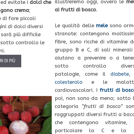
illustreremo oggi, ovvero le
me
 ed evitate i
dolci che
ai frutti di bosco
.
ngono crema
;
 di fare piccoli
Le qualità delle
mele
sono orm
ni di dolci diversi
stranote: contengono moltissi
sarà più difficile
fibre, sono ricche di vitamine d
 sotto controllo le
gruppo B e C, di sali minerali
ni.
aiutano a prevenire o a tene
I DI PIÙ
sotto controllo diver
patologie, come il
diabete
, 
colesterolo
e le malatti
cardiovascolari. I
frutti di bos
poi, non sono da meno; sotto 
categoria
“frutti di bosco”
so
raggruppati diversi frutti a bac
che contengono vitamine, 
particolare la C e la 