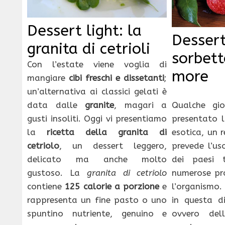
Dessert light: la
Dessert 
granita di cetrioli
sorbetto
Con l’estate viene voglia di
more
mangiare
cibi freschi e dissetanti
;
un’alternativa ai classici gelati è
Qualche gi
data dalle
granite
, magari a
presentato l
gusti insoliti. Oggi vi presentiamo
esotica, un 
la
ricetta della granita di
prevede l’us
cetriolo
, un dessert leggero,
dei paesi t
delicato ma anche molto
numerose pro
gustoso. La
granita di cetriolo
l’organismo. 
contiene
125 calorie a porzione
e
in questa d
rappresenta un fine pasto o uno
ovvero del
spuntino nutriente, genuino e