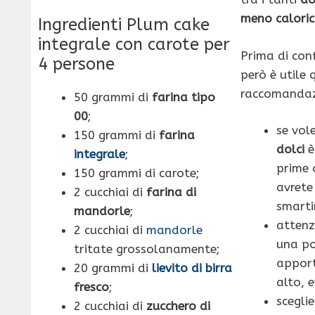
meno calori
Ingredienti Plum cake
integrale con carote per
Prima di conf
4 persone
però è utile 
raccomandaz
50 grammi di
farina tipo
00
;
se vol
150 grammi di
farina
dolci
è
integrale
;
prime 
150 grammi di carote;
avrete
2 cucchiai di
farina di
smartir
mandorle
;
attenz
2 cucchiai di
mandorle
una po
tritate grossolanamente;
apport
20 grammi di
lievito di birra
alto, e
fresco
;
sceglie
2 cucchiai di
zucchero di