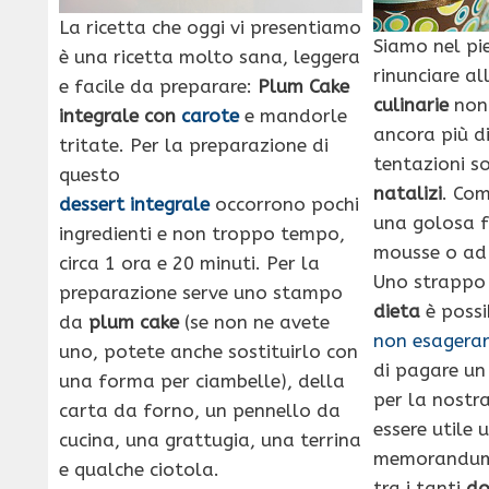
La ricetta che oggi vi presentiamo
Siamo nel pi
è una ricetta molto sana, leggera
rinunciare a
e facile da preparare:
Plum Cake
culinarie
non 
integrale con
carote
e mandorle
ancora più dif
tritate. Per la preparazione di
tentazioni s
questo
natalizi
. Com
dessert integrale
occorrono pochi
una golosa f
ingredienti e non troppo tempo,
mousse o ad 
circa 1 ora e 20 minuti. Per la
Uno strappo
preparazione serve uno stampo
dieta
è possi
da
plum cake
(se non ne avete
non esagera
uno, potete anche sostituirlo con
di pagare un
una forma per ciambelle), della
per la nostr
carta da forno, un pennello da
essere utile 
cucina, una grattugia, una terrina
memorandum 
e qualche ciotola.
tra i tanti
dol