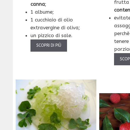
frutta
canna
;
conte
1 albume;
evitate
1 cucchiaio di olio
assaggi
extravergine di oliva;
perchè 
un pizzico di sale.
tenere
SCOPRI DI PIÙ
porzio
SCOPR