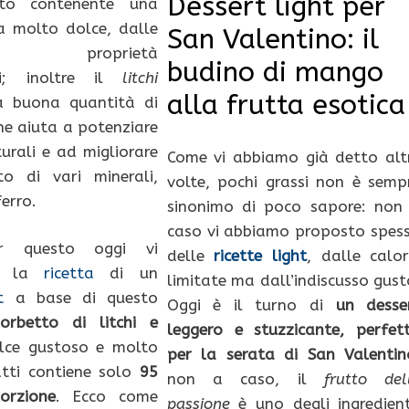
Dessert light per
ato contenente una
a molto dolce, dalle
San Valentino: il
sse proprietà
budino di mango
ti; inoltre il
litchi
alla frutta esotica
a buona quantità di
he aiuta a potenziare
turali e ad migliorare
Come vi abbiamo già detto alt
to di vari minerali,
volte, pochi grassi non è semp
ferro.
sinonimo di poco sapore: non
caso vi abbiamo proposto spes
er questo oggi vi
delle
ricette light
, dalle calor
mo la
ricetta
di un
limitate ma dall’indiscusso gust
t
a base di questo
Oggi è il turno di
un desse
sorbetto di litchi e
leggero e stuzzicante, perfet
lce gustoso e molto
per la serata di San Valentin
atti contiene solo
95
non a caso, il
frutto del
orzione
. Ecco come
passione
è uno degli ingredient