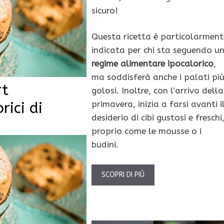
sicuro!
Questa ricetta è particolarment
indicata per chi sta seguendo u
regime alimentare ipocalorico
,
ma soddisferà anche i palati pi
rt
golosi. Inoltre, con l’arrivo della
rici di
primavera, inizia a farsi avanti i
desiderio di cibi gustosi e freschi
proprio come le mousse o i
budini.
SCOPRI DI PIÙ