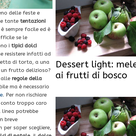
eno delle feste e
lle tante
tentazioni
è sempre facile ed è
ficile se le
ono i
tipici dolci
e resistere infatti ad
Dessert light: mel
etta di torta, a una
un frutto delizioso?
ai frutti di bosco
 alle
regole della
bile ma è necessario
re
. Per non rischiare
 conto troppo caro
a linea potrebbe
un breve
per saper scegliere,
ci di natale
, il
dolce