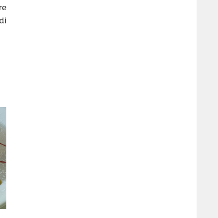
re
di