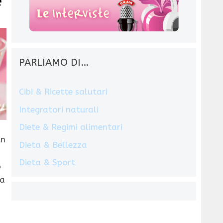
e
PARLIAMO DI…
Cibi & Ricette salutari
Integratori naturali
Diete & Regimi alimentari
un
Dieta & Bellezza
Dieta & Sport
o
ma