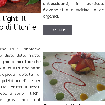
antiossidanti, in particola
flavonoidi e quercitina, e aci
organici.
light: il
 di litchi e
SCOPRI DI PIÙ
orno fa vi abbiamo
a dieta della frutta
regime alimentare che
o di frutta originaria
ropicali dotata di
prietà benefiche per
Tra i frutti utilizzati
ieta ci sono i
litchi
,
le grossi noci dal