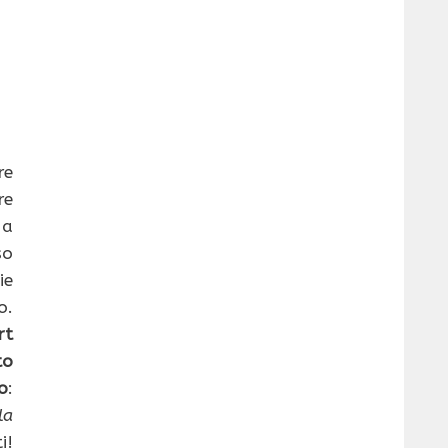
re
re
 a
so
ie
o.
rt
to
o
:
la
i!