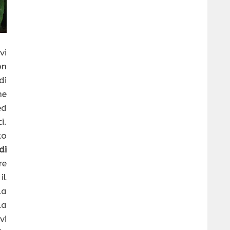
vi
on
di
ne
ed
i.
to
di
re
il
la
la
vi