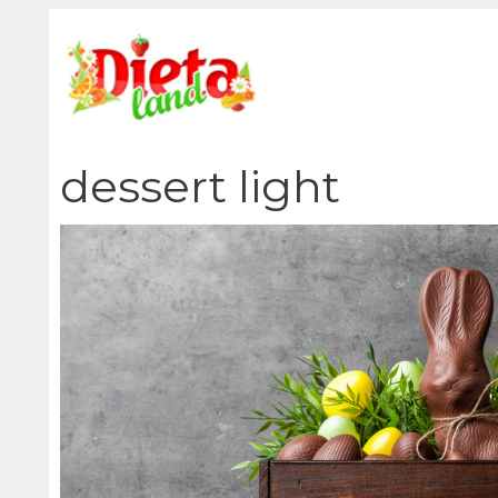
Vai
al
contenuto
dessert light