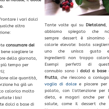
co
.
rontare i vari dolci
Tante volte qui su
Dietaland
, 
qualche altra
abbiamo spiegato che n
ione:
sempre dessert è sinonimo 
calorie elevate: basta sceglier
ete
consumare dei
uno che unisca gusto 
 bene scegliere le
ingredienti non troppo caloric
ore della giornata,
Esempi perfetti di ques
 più tempo per
connubio sono i
dolci a base 
li;
frutta
, che riescono a coniuga
ione alle quantità,
voglia di dolce
e piacere per 
rzione ha già un
palato, con l’attenzione per 
o calorico molto
dieta, e magari anche per 
vitate i bis!
salute, come il dessert che 
te dolci a base di