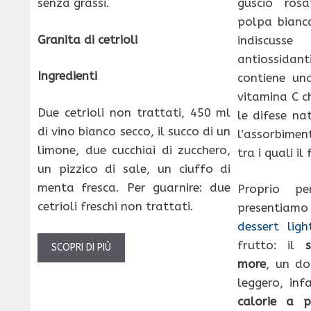
guscio ros
senza grassi.
polpa bianc
Granita di cetrioli
indiscu
antiossidan
Ingredienti
contiene un
vitamina C c
Due cetrioli non trattati, 450 ml
le difese na
di vino bianco secco, il succo di un
l’assorbimen
limone, due cucchiai di zucchero,
tra i quali il 
un pizzico di sale, un ciuffo di
menta fresca. Per guarnire: due
Proprio p
cetrioli freschi non trattati.
presentia
dessert ligh
frutto: il
SCOPRI DI PIÙ
more
, un do
leggero, inf
calorie a p