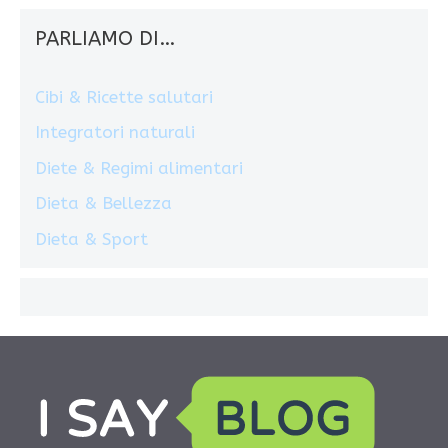
PARLIAMO DI…
Cibi & Ricette salutari
Integratori naturali
Diete & Regimi alimentari
Dieta & Bellezza
Dieta & Sport