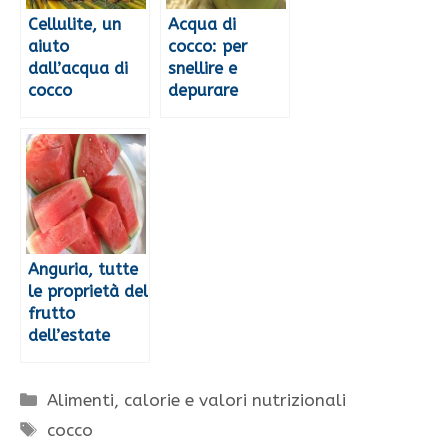
Cellulite, un
Acqua di
aiuto
cocco: per
dall’acqua di
snellire e
cocco
depurare
Anguria, tutte
le proprietà del
frutto
dell’estate
Categorie
Alimenti, calorie e valori nutrizionali
Tag
cocco