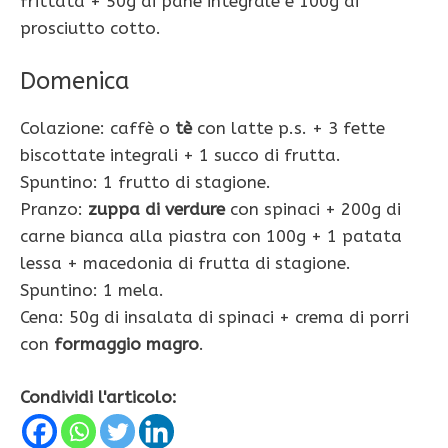
frittata + 50g di pane integrale e 100g di
prosciutto cotto.
Domenica
Colazione: caffè o
tè
con latte p.s. + 3 fette
biscottate integrali + 1 succo di frutta.
Spuntino: 1 frutto di stagione.
Pranzo:
zuppa di verdure
con spinaci + 200g di
carne bianca alla piastra con 100g + 1 patata
lessa + macedonia di frutta di stagione.
Spuntino: 1 mela.
Cena: 50g di insalata di spinaci + crema di porri
con
formaggio magro
.
Condividi l'articolo: