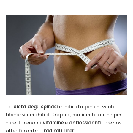
La
dieta degli spinaci
è indicata per chi vuole
liberarsi dei chili di troppo, ma ideale anche per
fare il pieno di
vitamine
e
antiossidanti
, preziosi
alleati contro i
radicali liberi
.