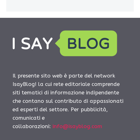
Il presente sito web è parte del network
IsayBlog! la cui rete editoriale comprende
siti tematici di informazione indipendente
che contano sul contributo di appassionati
ed esperti del settore. Per pubblicità,
comunicati e
collaborazioni:
info@isayblog.com