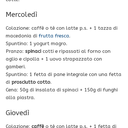
Mercoledì
Colazione: caffè o tè con latte p.s. + 1 tazza di
macedonia di
frutta fresca
.
Spuntino: 1 yogurt magro.
Pranzo:
spinaci
cotti e ripassati al forno con
aglio e cipolla + 1 uovo strapazzato con
gamberi.
Spuntino: 1 fetta di pane integrale con una fetta
di
prosciutto cotto
.
Cena: 50g di insalata di spinaci + 150g di funghi
alla piastra.
Giovedì
Colazione:
caffè
o tè con latte p.s. + 1 fetta di