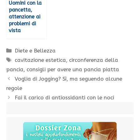
Uomini con la
pancetta,
attenzione ai
problemi di
vista
Categorie
Diete e Bellezza
Tag
cavitazione estetica
,
circonferenza della
pancia
,
consigli per avere una pancia piatta
Voglia di Jogging? Sì, ma seguendo alcune
regole
Fai il carico di antiossidanti con le noci