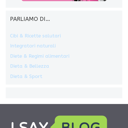
PARLIAMO DI…
Cibi & Ricette salutari
Integratori naturali
Diete & Regimi alimentari
Dieta & Bellezza
Dieta & Sport