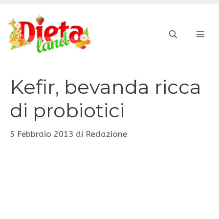
Vai
al
ME
contenuto
Kefir, bevanda ricca
di probiotici
5 Febbraio 2013
di
Redazione