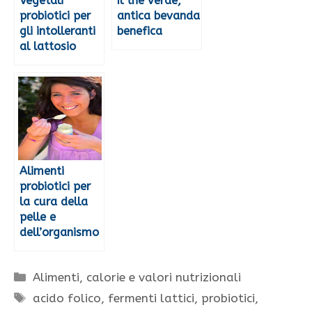
Vegetali
Il the verde,
probiotici per
antica bevanda
gli intolleranti
benefica
al lattosio
Alimenti
probiotici per
la cura della
pelle e
dell’organismo
Categorie
Alimenti, calorie e valori nutrizionali
Tag
acido folico
,
fermenti lattici
,
probiotici
,