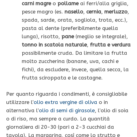
carni magre
o
pollame
ai ferri/alla griglia,
pesce magro (es.
nasello
,
cernia
,
merluzzo
,
spada, sarde, orata, sogliola, trota, ecc.),
pasta al dente (preferibilmente quella
lunga), risotto,
pane
(meglio se integrale),
tonno in scatola naturale
,
frutta e verdura
possibilmente cruda. Da limitare la frutta
molto zuccherina (banane, uva, cachi e
fichi), da escludere, invece, quella secca, la
frutta sciroppata e le castagne.
Per quanto riguarda i condimenti, è consigliabile
utilizzare l’
olio extra vergine di oliva
o in
alternativa l’
olio di semi di girasole
, l’olio di soia
o di riso, ma sempre a curdo. La quantità
giornaliera di 20-30 (pari a 2-3 cucchiai da
tavola). La margarina, così come lo strutto e