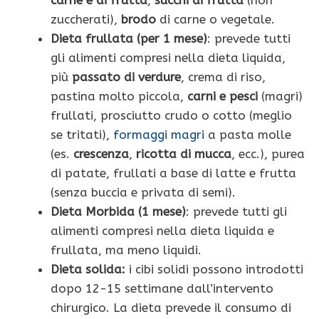
carne e di frutta
,
succhi di frutta
(non
zuccherati),
brodo
di carne o vegetale.
Dieta frullata (per 1 mese)
: prevede tutti
gli alimenti compresi nella dieta liquida,
più
passato di verdure
, crema di riso,
pastina molto piccola,
carni e pesci
(magri)
frullati, prosciutto crudo o cotto (meglio
se tritati),
formaggi magri
a pasta molle
(es.
crescenza
,
ricotta di mucca
, ecc.), purea
di patate, frullati a base di latte e frutta
(senza buccia e privata di semi).
Dieta Morbida (1 mese)
: prevede tutti gli
alimenti compresi nella dieta liquida e
frullata, ma meno liquidi.
Dieta solida:
i cibi solidi possono introdotti
dopo 12-15 settimane dall’intervento
chirurgico. La dieta prevede il consumo di