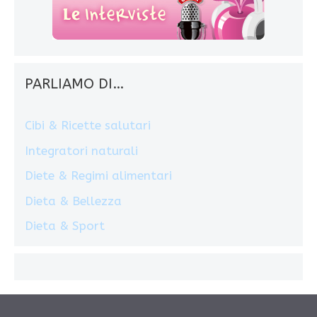
PARLIAMO DI…
Cibi & Ricette salutari
Integratori naturali
Diete & Regimi alimentari
Dieta & Bellezza
Dieta & Sport