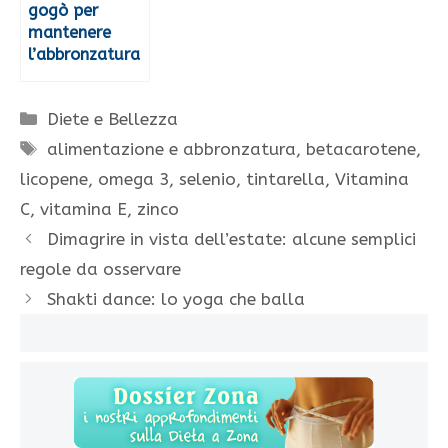
gogò per
mantenere
l’abbronzatura
Categorie
Diete e Bellezza
Tag
alimentazione e abbronzatura
,
betacarotene
,
licopene
,
omega 3
,
selenio
,
tintarella
,
Vitamina
C
,
vitamina E
,
zinco
Dimagrire in vista dell’estate: alcune semplici
regole da osservare
Shakti dance: lo yoga che balla