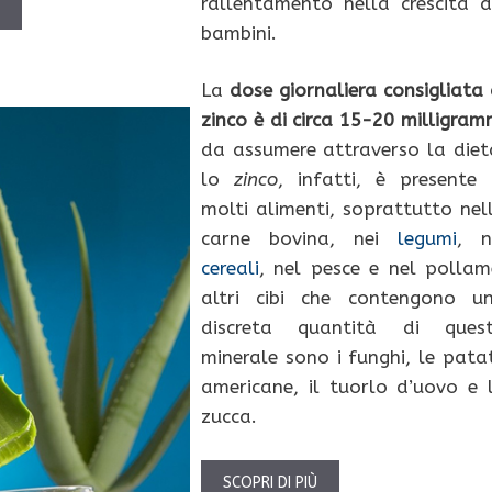
rallentamento nella crescita d
Ù
bambini.
La
dose giornaliera consigliata 
zinco è di circa
15-20 milligram
da assumere attraverso la diet
lo
zinco
, infatti, è presente 
molti alimenti, soprattutto nel
carne bovina, nei
legumi
, n
cereali
, nel pesce e nel pollam
altri cibi che contengono u
discreta quantità di ques
minerale sono i funghi, le pata
americane, il tuorlo d’uovo e 
zucca.
SCOPRI DI PIÙ