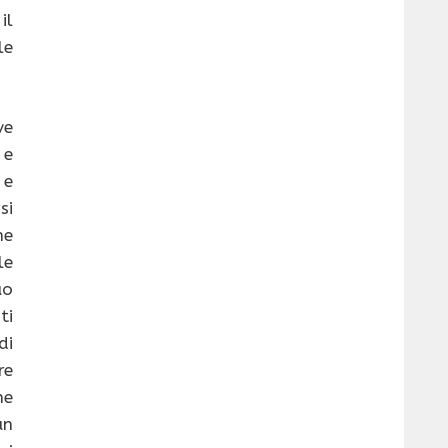
il
le
ve
 e
 e
si
he
le
uo
ti
di
re
ne
un