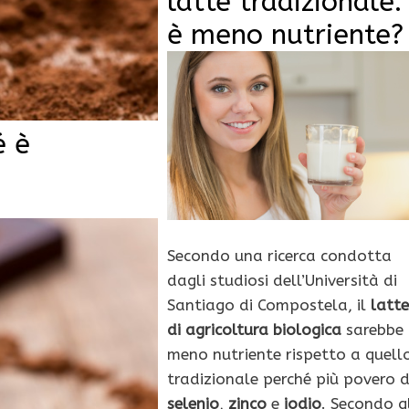
latte tradizionale:
è meno nutriente?
é è
Secondo una ricerca condotta
dagli studiosi dell’Università di
Santiago di Compostela, il
latte
di agricoltura biologica
sarebbe
meno nutriente rispetto a quell
tradizionale perché più povero d
selenio
,
zinco
e
iodio
. Secondo gl