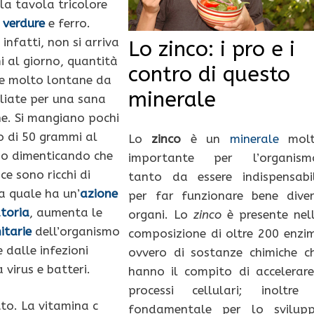
 la tavola tricolore
n
verdure
e ferro.
nfatti, non si arriva
Lo zinco: i pro e i
 al giorno, quantità
contro di questo
 e molto lontane da
minerale
gliate per una sana
e. Si mangiano pochi
o di 50 grammi al
Lo
zinco
è un
minerale
mol
so dimenticando che
importante per l’organism
ce sono ricchi di
tanto da essere indispensabi
la quale ha un’
azione
per far funzionare bene diver
toria
, aumenta le
organi. Lo
zinco
è presente nel
itarie
dell’organismo
composizione di oltre 200 enzim
 dalle infezioni
ovvero di sostanze chimiche c
virus e batteri.
hanno il compito di accelerare
processi cellulari; inoltre
to. La vitamina c
fondamentale per lo svilup