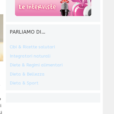
PARLIAMO DI…
Cibi & Ricette salutari
Integratori naturali
Diete & Regimi alimentari
Dieta & Bellezza
Dieta & Sport
o
i
i