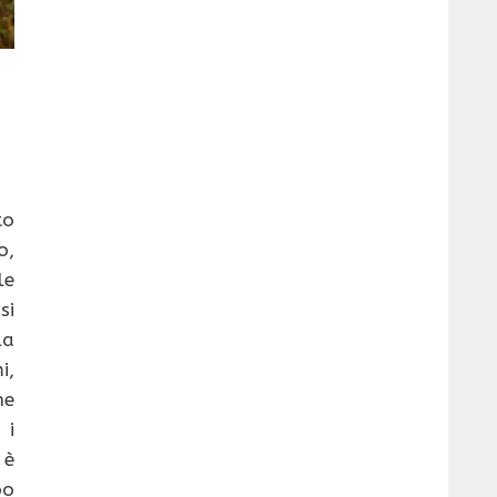
to
o,
le
si
la
i,
he
 i
 è
po