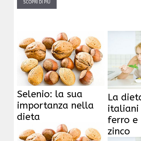
SCOPRI DI PIÙ
Selenio: la sua
La diet
importanza nella
italian
dieta
ferro e 
zinco