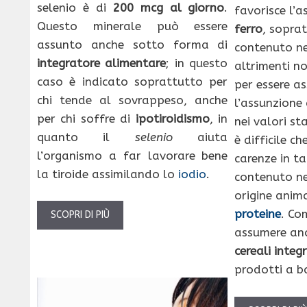
selenio è di
200 mcg al giorno
.
favorisce l’
Questo minerale può essere
ferro
, sopra
assunto anche sotto forma di
contenuto ne
integratore alimentare
; in questo
altrimenti n
caso è indicato soprattutto per
per essere as
chi tende al sovrappeso, anche
l’assunzione
per chi soffre di
ipotiroidismo
, in
nei valori sta
quanto il
selenio
aiuta
è difficile ch
l’organismo a far lavorare bene
carenze in ta
la tiroide assimilando lo
iodio
.
contenuto ne
origine animal
proteine
. Co
SCOPRI DI PIÙ
assumere an
cereali integr
prodotti a b