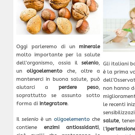
Oggi parleremo di un
minerale
molto importante per la salute
dell’organismo, ossia il
selenio
,
Gli italiani 
un
oligoelemento
che, oltre a
è la prima vo
mantenerci in buona salute, può
dell’Osservat
aiutarci a
perdere peso
,
non hanno d
soprattutto se assunto sotto
miglioramen
forma di
integratore
.
le recenti ini
sensibilizzaz
Il
selenio
è un
oligoelemento
che
salute
, tene
contiene
enzimi antiossidanti
,
l’
ipertension