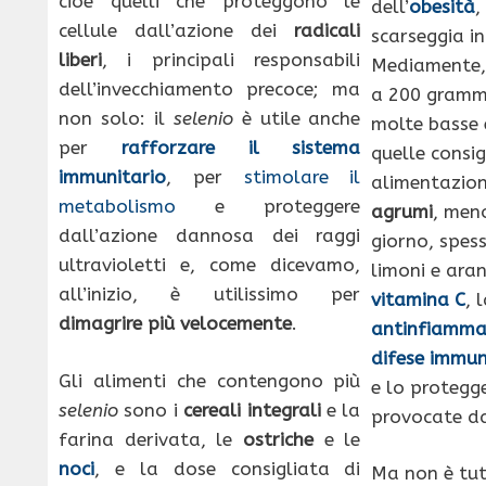
cioè quelli che proteggono le
dell’
obesità
,
cellule dall’azione dei
radicali
scarseggia i
liberi
, i principali responsabili
Mediamente, i
dell’invecchiamento precoce; ma
a 200 grammi
non solo: il
selenio
è utile anche
molte basse
per
rafforzare il sistema
quelle consi
immunitario
, per
stimolare il
alimentazion
metabolismo
e proteggere
agrumi
, men
dall’azione dannosa dei raggi
giorno, spes
ultravioletti e, come dicevamo,
limoni e aran
all’inizio, è utilissimo per
vitamina C
, 
dimagrire più velocemente
.
antinfiamma
difese immun
Gli alimenti che contengono più
e lo protegge
selenio
sono i
cereali integrali
e la
provocate da 
farina derivata, le
ostriche
e le
noci
, e la dose consigliata di
Ma non è tut