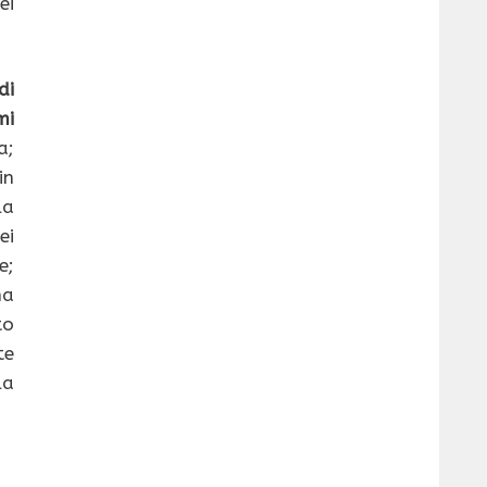
ei
di
mi
a;
in
la
ei
e;
na
to
te
la