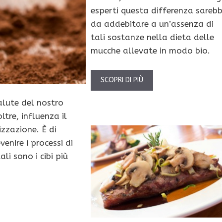
esperti questa differenza sareb
da addebitare a un’assenza di
tali sostanze nella dieta delle
mucche allevate in modo bio.
SCOPRI DI PIÙ
alute del nostro
oltre, influenza il
izzazione. È di
evenire i processi di
li sono i cibi più