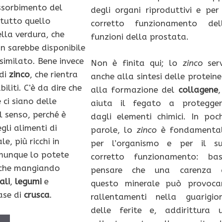
assorbimento del
degli organi riproduttivi e per 
ttutto quello
corretto funzionamento del
lla verdura, che
funzioni della prostata.
on sarebbe disponibile
similato. Bene invece
Non è finita qui; lo
zinco
ser
 di
zinco
, che rientra
anche alla sintesi delle proteine
biliti. C’è da dire che
alla formazione del
collagene
,
e ci siano delle
aiuta il fegato a protegger
l senso, perché è
dagli elementi chimici. In poc
gli alimenti di
parole, lo
zinco
è fondamenta
e, più ricchi in
per l’organismo e per il s
munque lo potete
corretto funzionamento: bas
che mangiando
pensare che una carenza 
ali
,
legumi
e
questo minerale può provoca
ase di
crusca
.
rallentamenti nella guarigio
delle ferite e, addirittura 