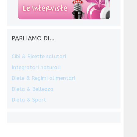
PARLIAMO DI…
Cibi & Ricette salutari
Integratori naturali
Diete & Regimi alimentari
Dieta & Bellezza
Dieta & Sport