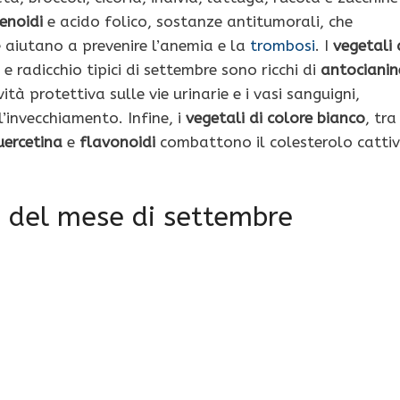
enoidi
e acido folico, sostanze antitumorali, che
e aiutano a prevenire l’anemia e la
trombosi
. I
vegetali 
 e radicchio tipici di settembre sono ricchi di
antocianin
ità protettiva sulle vie urinarie e i vasi sanguigni,
l’invecchiamento. Infine, i
vegetali di colore bianco
, tra
uercetina
e
flavonoidi
combattono il colesterolo catti
a del mese di settembre