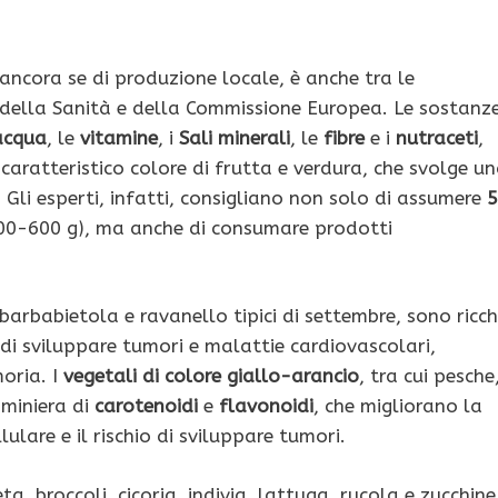
ancora se di produzione locale, è anche tra le
della Sanità e della Commissione Europea. Le sostanz
acqua
, le
vitamine
, i
Sali minerali
, le
fibre
e i
nutraceti
,
caratteristico colore di frutta e verdura, che svolge u
 Gli esperti, infatti, consigliano non solo di assumere
5
00-600 g), ma anche di consumare prodotti
arbabietola e ravanello tipici di settembre, sono ricch
o di sviluppare tumori e malattie cardiovascolari,
oria. I
vegetali di colore giallo-arancio
, tra cui pesche
 miniera di
carotenoidi
e
flavonoidi
, che migliorano la
ulare e il rischio di sviluppare tumori.
ieta, broccoli, cicoria, indivia, lattuga, rucola e zucchine