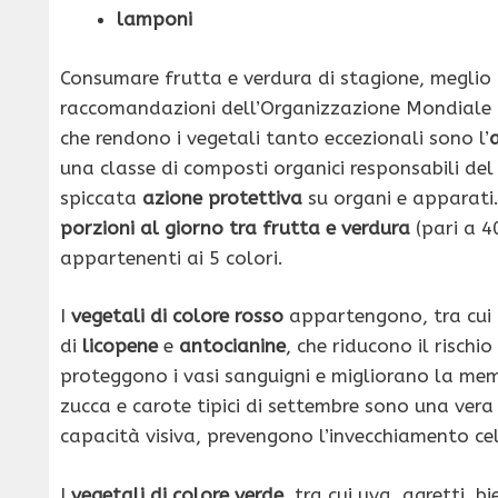
lamponi
Consumare frutta e verdura di stagione, meglio 
raccomandazioni dell’Organizzazione Mondiale 
che rendono i vegetali tanto eccezionali sono l’
una classe di composti organici responsabili del 
spiccata
azione protettiva
su organi e apparati.
porzioni al giorno tra frutta e verdura
(pari a 4
appartenenti ai 5 colori.
I
vegetali di colore rosso
appartengono, tra cui b
di
licopene
e
antocianine
, che riducono il rischi
proteggono i vasi sanguigni e migliorano la mem
zucca e carote tipici di settembre sono una vera
capacità visiva, prevengono l’invecchiamento cell
I
vegetali di colore verde
, tra cui uva, agretti, b