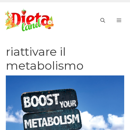
Vai
al
ME
contenuto
riattivare il
metabolismo