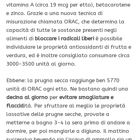
vitamina A (circa 19 mcg per etto), betacarotene
e zinco. Grazie a una nuova tecnica di
misurazione chiama­ta ORAC, che determina la
capacità di tutte le so­stanze presenti negli
alimenti di
bloccare i radicali liberi
è possibile
individuiare le proprietà antiossi­danti di frutta e
verdura, ed è inoltre consigliato consumare circa
3000-3500 unità al giorno.
Ebbene: la prugna secca raggiunge ben 5770
unità di ORAC ogni etto. Ne bastano quindi una
decina al giorno
per
evitare smagliature e
flaccid
ità. Per sfruttare al meglio le proprietà
lassative delle prugne secche, provate a
metterne a bagno 3-4 la sera prima di andare a
dormire, per poi mangiarle a digiuno. Il mattino
successivo bevendo sia l’acqua di ammollo sia un