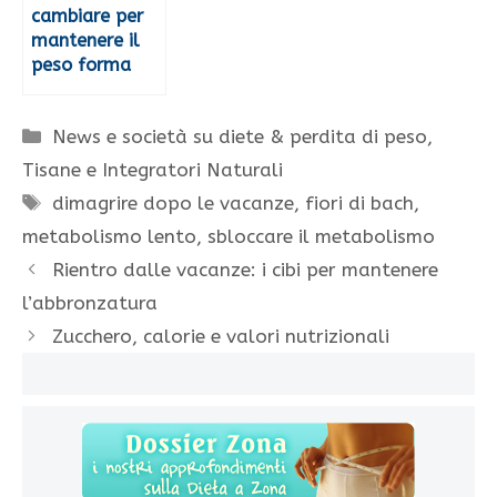
cambiare per
mantenere il
peso forma
Categorie
News e società su diete & perdita di peso
,
Tisane e Integratori Naturali
Tag
dimagrire dopo le vacanze
,
fiori di bach
,
metabolismo lento
,
sbloccare il metabolismo
Rientro dalle vacanze: i cibi per mantenere
l’abbronzatura
Zucchero, calorie e valori nutrizionali