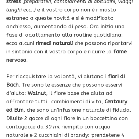
stress
(
preparativi, cambiamenti di abitudini, viaggi
lunghi ecc..)
e il vostro cor­po non è rimasto
estraneo a queste novità e si è modificato
anch’esso, aumentando di peso. Ora ini­zia una
fase di adattamento alla routine quotidiana:
ecco alcuni
rimedi na­turali
che possono riportarvi
in sintonia con il vostro corpo e ridurre la
fame
nervosa
.
Per riacquistare la vo­lontà, vi aiutano i
fio­ri di
Bach
. Tre sono le essenze che possono esservi
d’aiuto:
Wal­nut
, il fiore base che aiuta ad
affrontare tutti i cambiamenti di vita,
Centaury
ed Elm
, che sono un’in­fusione naturale di fiducia.
Diluite 2 gocce di ogni fiore in un boccettino con
contagocce da
30 ml
riempito con acqua
naturale e 2 cucchiaini di brandy: prendetene 4