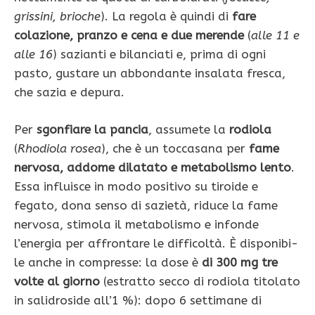
grissini, brioche
). La regola è quindi di
fare
colazione, pranzo e cena e due merende
(
alle 11 e
alle 16
) sazianti e bilanciati e, prima di ogni
pasto, gustare un abbondante insalata fresca,
che sazia e depura.
Per
sgonfiare la pancia
, assu­mete la
rodiola
(
Rhodiola rosea
), che è un toccasana per
fame
nervosa, addome dilatato e metabolismo lento
.
Essa in­fluisce in modo positivo su ti­roide e
fegato, dona senso di sazietà, riduce la fame
nervo­sa, stimola il metabolismo e infonde
l’energia per affron­tare le difficoltà. È disponibi­
le anche in compresse: la do­se è
di 300 mg tre
volte al giorno
(estratto secco di rodiola titolato
in salidroside all’1 %): dopo 6 settima­ne di