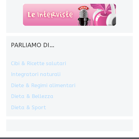
PARLIAMO DI…
Cibi & Ricette salutari
Integratori naturali
Diete & Regimi alimentari
Dieta & Bellezza
Dieta & Sport