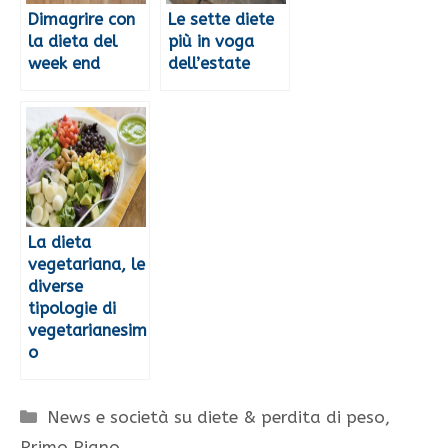
Dimagrire con
Le sette diete
la dieta del
più in voga
week end
dell’estate
La dieta
vegetariana, le
diverse
tipologie di
vegetarianesim
o
Categorie
News e società su diete & perdita di peso
,
Primo Piano