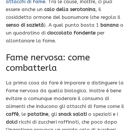
attacchi di fame
. Tra le cause, inoltre, ci può
essere anche un
calo della serotonina
, il
cosiddetto ormone del buonumore (che regola il
senso di sazietà
). A quel punto basta 1
banana
o
un quadratino di
cioccolato fondente
per
allontanare la fame.
Fame nervosa: come
combatterla
La prima cosa da fare è imparare a distinguere la
fame nervosa da quella biologica. Inoltre è bene
evitare o comunque moderare il consumo di
alimenti che inducono gli attacchi di fame come il
caffè
, le
patatine
, gli
snack salati
o speziati e i
dolci
ricchi di zuccheri raffinati, che poco dopo
l’ingestione provoca un rapido calo di zuccheri,