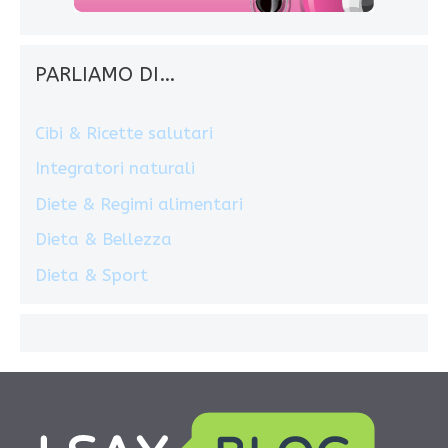
PARLIAMO DI…
Cibi & Ricette salutari
Integratori naturali
Diete & Regimi alimentari
Dieta & Bellezza
Dieta & Sport