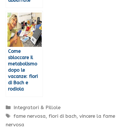
abbuffate
Come
sbloccare il
metabolismo
dopo le
vacanze: fiori
di Bach e
rodiola
Categorie
Integratori & Pillole
Tag
fame nervosa
,
fiori di bach
,
vincere la fame
nervosa