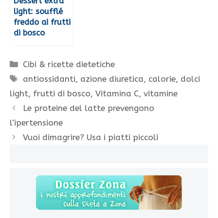
Dessert extra
light: soufflé
freddo ai frutti
di bosco
Categorie
Cibi & ricette dietetiche
Tag
antiossidanti
,
azione diuretica
,
calorie
,
dolci
light
,
frutti di bosco
,
Vitamina C
,
vitamine
Le proteine del latte prevengono
l’ipertensione
Vuoi dimagrire? Usa i piatti piccoli