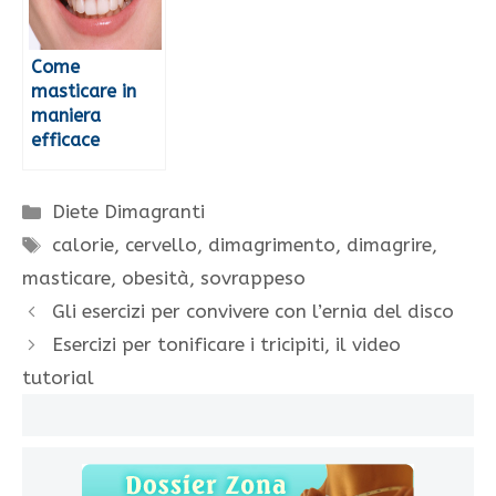
Come
masticare in
maniera
efficace
Categorie
Diete Dimagranti
Tag
calorie
,
cervello
,
dimagrimento
,
dimagrire
,
masticare
,
obesità
,
sovrappeso
Gli esercizi per convivere con l’ernia del disco
Esercizi per tonificare i tricipiti, il video
tutorial