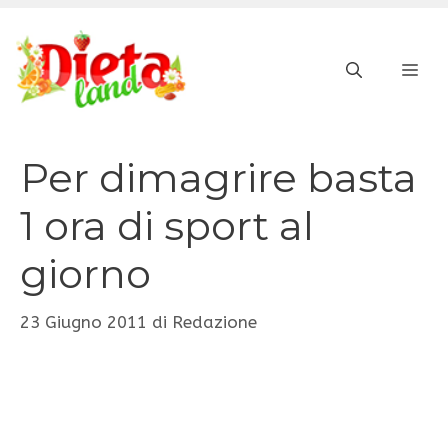
Vai
al
ME
contenuto
Per dimagrire basta
1 ora di sport al
giorno
23 Giugno 2011
di
Redazione