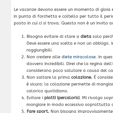
Le vacanze devono essere un momento di gioia e
in punta di forchetta e coltello per tutto il per
posto in cui ci si trova. Questo non è un invito 
Bisogna evitare di stare a
dieta
solo perch
Deve essere una scelta e non un obbligo. I
raggiungibili.
Non credere alle
diete miracolose
. In que
davvero incredibili. Direi che la regina del
considerano poco salutare a causa del car
Non saltare la prima
colazione.
È conside
è sicura: la colazione permette di mangia
calorico quotidiano.
Evitare i
piatti ipercalorici
. Mi rivolgo sop
mangiare in modo eccessivo soprattutto ai
Fare sport.
Non bisogna improvvisamente a