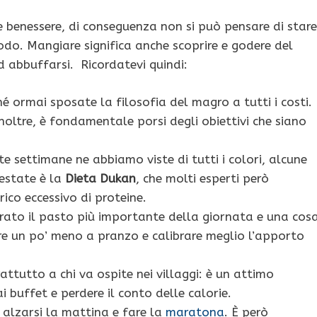
 benessere, di conseguenza non si può pensare di stare
iodo. Mangiare significa anche scoprire e godere del
ad abbuffarsi. Ricordatevi quindi:
é ormai sposate la filosofia del magro a tutti i costi.
noltre, è fondamentale porsi degli obiettivi che siano
ste settimane ne abbiamo viste di tutti i colori, alcune
l’estate è la
Dieta Dukan
, che molti esperti però
ico eccessivo di proteine.
rato il pasto più importante della giornata e una cos
re un po’ meno a pranzo e calibrare meglio l’apporto
rattutto a chi va ospite nei villaggi: è un attimo
 buffet e perdere il conto delle calorie.
lzarsi la mattina e fare la
maratona
. È però