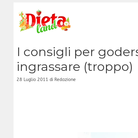
Vai
al
contenuto
I consigli per goder
ingrassare (troppo)
28 Luglio 2011
di
Redazione