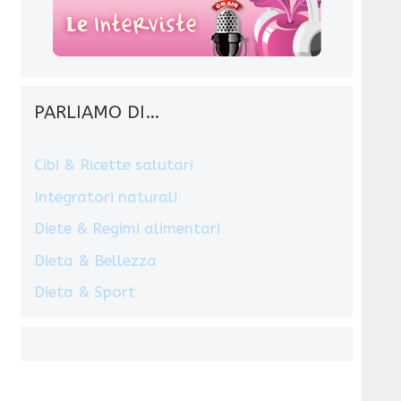
PARLIAMO DI…
Cibi & Ricette salutari
Integratori naturali
Diete & Regimi alimentari
Dieta & Bellezza
Dieta & Sport