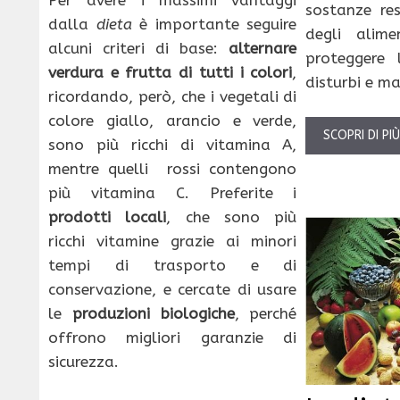
Per avere i massimi vantaggi
sostanze res
dalla
dieta
è importante seguire
degli alime
alcuni criteri di base:
alternare
proteggere 
verdura e frutta di tutti i colori
,
disturbi e ma
ricordando, però, che i vegetali di
colore giallo, arancio e verde,
SCOPRI DI PI
sono più ricchi di vitamina A,
mentre quelli rossi contengono
più vitamina C. Preferite i
prodotti locali
, che sono più
ricchi vitamine grazie ai minori
tempi di trasporto e di
conservazione, e cercate di usare
le
produzioni biologiche
, perché
offrono migliori garanzie di
sicurezza.