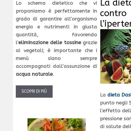
La diet
Lo schema dietetico che vi
contro
proponiamo è perfettamente in
grado di garantire all’organismo
l’ipert
energia e nutrimenti in giusta
quantità, favorendo
l’
eliminazione delle tossine
grazie
ai vegetali; è importante che i
menù siano sempre
accompagnati dall’assunzione di
acqua naturale
.
SCOPRI DI PIÙ
La
dieta Das
punto negli S
l’effetto del
pressione sa
di salute de