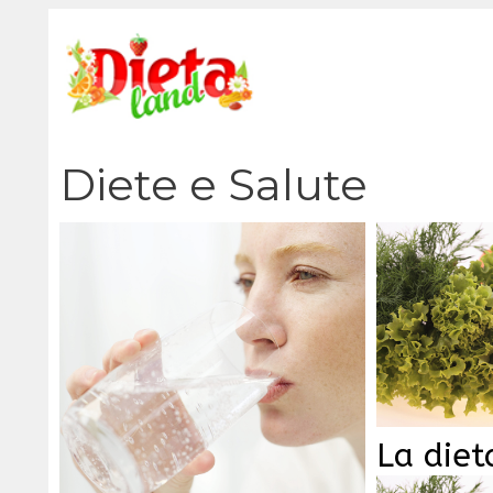
Vai
al
contenuto
Diete e Salute
La diet