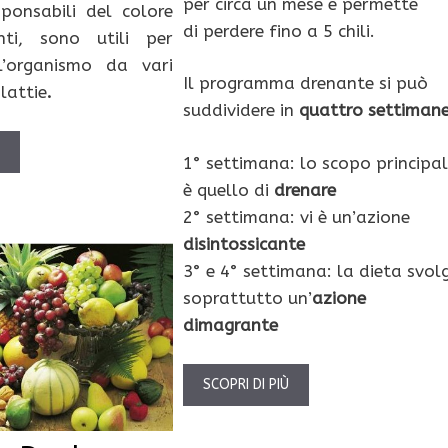
per circa un mese e permette
ponsabili del colore
di perdere fino a 5 chili.
nti, sono utili per
l’organismo da vari
Il programma drenante si può
lattie
.
suddividere in
quattro settimane
Ù
1° settimana: lo scopo principa
è quello di
drenare
2° settimana: vi è un’azione
disintossicante
3° e 4° settimana: la dieta svol
soprattutto un’
azione
dimagrante
SCOPRI DI PIÙ