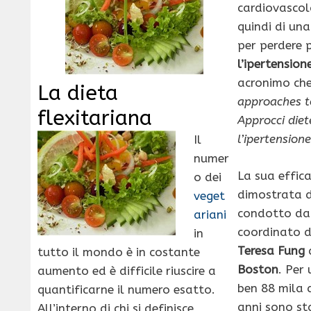
cardiovascola
quindi di un
per perdere
l’ipertension
acronimo ch
La dieta
approaches t
flexitariana
Approcci diet
l’ipertension
Il
numer
La sua effic
o dei
dimostrata 
veget
condotto da 
ariani
coordinato d
in
Teresa Fung
tutto il mondo è in costante
Boston
. Per
aumento ed è difficile riuscire a
ben 88 mila 
quantificarne il numero esatto.
anni sono st
All’interno di chi si definisce