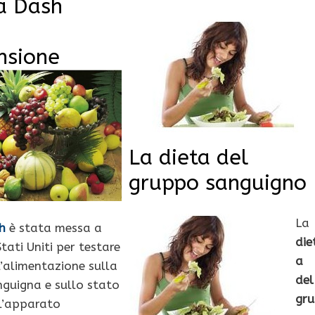
a Dash
ensione
La dieta del
gruppo sanguigno
La
h
è stata messa a
die
tati Uniti per testare
a
l’alimentazione sulla
del
nguigna e sullo stato
gr
ll’apparato