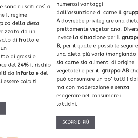
numerosi vantaggi
e sono riusciti così a
dall’assunzione di carne il
grup
e il regime
A
dovrebbe privilegiare una diet
ipico della
dieta
prettamente vegetariana. Diver
erizzato da un
invece la situazione per il
grupp
ato di frutta e
B,
per il quale è possibile seguire
 un
una dieta più varia (mangiando
tto di grassi e
sia carne sia alimenti di origine
duce del
24%
il rischio
vegetale) e per il
gruppo AB
ch
piti da
infarto
e del
può consumare un po’ tutti i cibi
i essere colpiti
ma con moderazione e senza
esagerare nel consumare i
latticini.
Ù
SCOPRI DI PIÙ