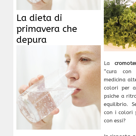
La dieta di
primavera che
depura
La
cromoter
“cura con 
medicina alte
colori per a
psiche a ritr
equilibrio. 
con i colori
con essi?