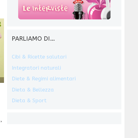
PARLIAMO DI…
Cibi & Ricette salutari
Integratori naturali
Diete & Regimi alimentari
Dieta & Bellezza
Dieta & Sport
,