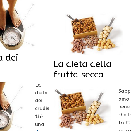
a dei
La dieta della
frutta secca
La
Sapp
dieta
amo
dei
bene
crudis
che l
ti
è
frut
una
secc