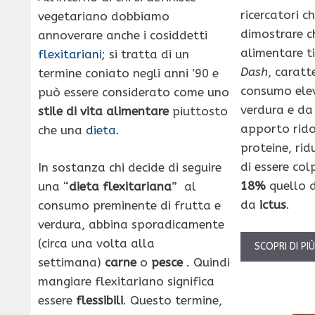
ricercatori ch
vegetariano dobbiamo
dimostrare ch
annoverare anche i cosiddetti
alimentare t
flexitariani
; si tratta di un
Dash
, caratt
termine coniato negli anni ’90 e
consumo elev
può essere considerato come uno
verdura e da
stile di vita alimentare
piuttosto
apporto rido
che una
dieta
.
proteine, ri
di essere col
In sostanza chi decide di seguire
18%
quello d
una “
dieta
flexitariana
” al
da
ictus
.
consumo preminente di frutta e
verdura, abbina sporadicamente
(circa una volta alla
SCOPRI DI PI
settimana)
carne
o
pesce
. Quindi
mangiare flexitariano significa
essere
flessibili
. Questo termine,