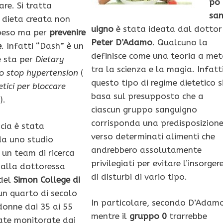
po
re. Si tratta
sa
a dieta creata non
uigno
è stata ideata dal dottor
 peso ma per
prevenire
Peter D’Adamo
. Qualcuno la
e
. Infatti “Dash” è un
definisce come una teoria a me
e sta per
Dietary
tra la scienza e la magia. Infatt
o stop hypertension
(
questo tipo di regime dietetico s
etici per bloccare
basa sul presupposto che a
e
).
ciascun gruppo sanguigno
corrisponda una predisposizion
acia è stata
verso determinati alimenti che
da uno studio
andrebbero assolutamente
un team di ricerca
privilegiati per evitare l’insorger
alla dottoressa
di disturbi di vario tipo.
del
Simon College di
 un quarto di secolo
In particolare, secondo D’Adam
donne dai 35 ai 55
mentre il
gruppo 0
trarrebbe
ate monitorate dai