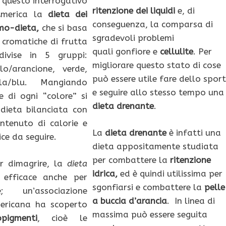
a questo interrogativo
ritenzione dei liquidi
e, di
America la
dieta dei
conseguenza, la comparsa di
mo-dieta,
che si basa
sgradevoli problemi
à cromatiche di frutta
quali gonfiore e
cellulite
. Per
ivise in 5 gruppi:
migliorare questo stato di cose
lo/arancione, verde,
può essere utile fare dello sport
ola/blu. Mangiando
e seguire allo stesso tempo una
 di ogni “colore” si
dieta drenante
.
dieta bilanciata con
ntenuto di calorie e
La
dieta drenante
è infatti una
ce da seguire.
dieta appositamente studiata
per combattere la
ritenzione
r dimagrire, la
dieta
idrica,
ed è quindi utilissima per
 efficace anche per
sgonfiarsi e combattere la
pelle
; un’associazione
a buccia d’arancia
. In linea di
mericana ha scoperto
massima può essere seguita
opigmenti
, cioè le