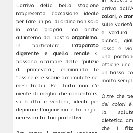
In risposta 
L’arrivo della bella stagione
arriva dall’
rappresenta l’occasione ideale
colori,
o
cro
per fare un po’ di ordine non solo
sulle variet
in casa propria, ma anche
e verdura d
all’interno del nostro
organismo
.
bianco, gial
In particolare, l’
apparato
rosso e vi
digerente
e quello renale
si
una porzione
possono occupare delle “pulizie
ottiene una 
di primavera”, eliminando le
un basso co
tossine e le scorie accumulate nei
molto sempli
mesi freddi. Per farlo non c’è
niente di meglio che concentrarsi
Oltre che pe
su frutta e verdura, ideali per
dei colori
è
depurare l’organismo e fornirgli i
la salute
necessari fattori protettivi.
dietetica a
che i
fit