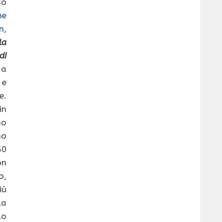
so
he
n
,
la
di
 a
 e
e.
in
no
no
50
on
o,
iù
la
lo