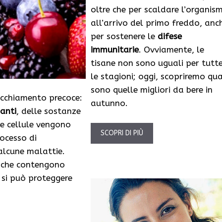
oltre che per scaldare l’organis
all’arrivo del primo freddo, anc
per sostenere le
difese
immunitarie
. Ovviamente, le
tisane non sono uguali per tutt
le stagioni; oggi, scopriremo qua
sono quelle migliori da bere in
ecchiamento precoce:
autunno.
anti
, delle sostanze
le cellule vengono
SCOPRI DI PIÙ
rocesso di
alcune malattie.
i che contengono
a si può proteggere