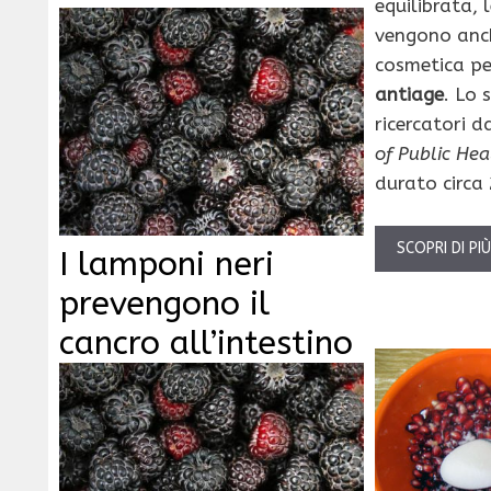
equilibrata, 
vengono anch
cosmetica pe
antiage
. Lo 
ricercatori d
of Public Hea
durato circa 
SCOPRI DI PI
I lamponi neri
prevengono il
cancro all’intestino