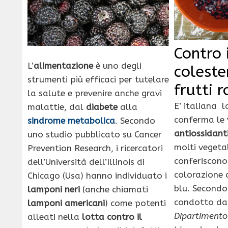
Contro 
L’
alimentazione
è uno degli
coleste
strumenti più efficaci per tutelare
frutti r
la salute e prevenire anche gravi
E’ italiana l
malattie, dal
diabete
alla
conferma le
sindrome metabolica
. Secondo
antiossidant
uno studio pubblicato su Cancer
molti vegetal
Prevention Research, i ricercatori
conferiscono 
dell’Università dell’Illinois di
colorazione 
Chicago (Usa) hanno individuato i
blu. Secondo
lamponi neri
(anche chiamati
condotto da 
lamponi americani
) come potenti
Dipartimento 
alleati nella
lotta contro il