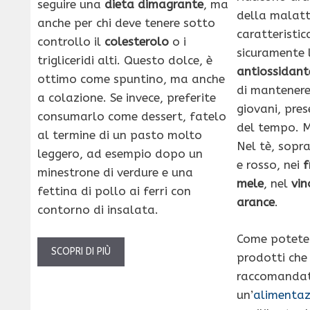
seguire una
dieta dimagrante
, ma
della malatt
anche per chi deve tenere sotto
caratteristic
controllo il
colesterolo
o i
sicuramente l
trigliceridi alti. Questo dolce, è
antiossidant
ottimo come spuntino, ma anche
di mantenere 
a colazione. Se invece, preferite
giovani, pre
consumarlo come dessert, fatelo
del tempo. M
al termine di un pasto molto
Nel tè, sopr
leggero, ad esempio dopo un
e rosso, nei
f
minestrone di verdure e una
mele
, nel
vin
fettina di pollo ai ferri con
arance
.
contorno di insalata.
Come potete 
SCOPRI DI PIÙ
prodotti ch
raccomandati
un’
alimentaz