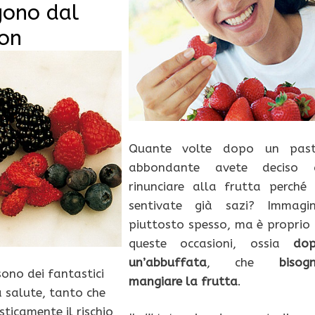
gono dal
son
Quante volte dopo un pas
abbondante avete deciso 
rinunciare alla frutta perché 
sentivate già sazi? Immagi
piuttosto spesso, ma è proprio 
queste occasioni, ossia
do
un’abbuffata
, che
bisog
ono dei fantastici
mangiare la frutta
.
a salute, tanto che
ticamente il rischio