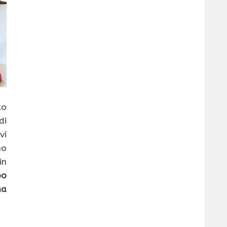
to
di
vi
no
in
po
na