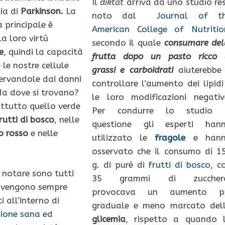
Il
diktat
arriva da uno studio re
ia di
Parkinson.
La
noto dal
Journal of t
a principale è
American College of Nutritio
a loro virtù
secondo il quale
consumare del
e
, quindi la capacità
frutta dopo un pasto ricco 
le nostre cellule
grassi e carboidrati
aiuterebbe
servandole dai danni
controllare l’aumento dei lipidi
a dove si trovano?
le loro modificazioni negativ
attutto quello verde
Per condurre lo studio 
rutti di bosco
, nelle
questione gli esperti han
o rosso
e nelle
utilizzato le
fragole
e han
osservato che il consumo di 1
g. di purè di
frutti di bosco
, c
notare sono tutti
35 grammi di zuccher
e vengono sempre
provocava un aumento p
 all’interno di
graduale e meno marcato del
ione sana
ed
glicemia
, rispetto a quando 