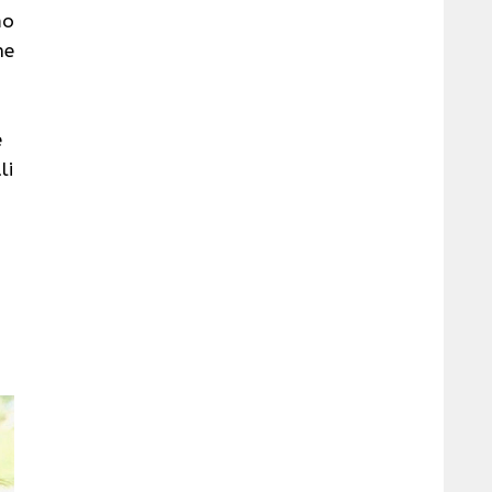
mo
he
e
li