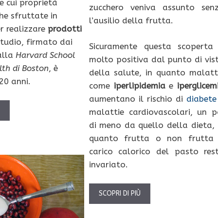
le cui proprietà
zucchero veniva assunto sen
e sfruttate in
l’ausilio della frutta.
r realizzare
prodotti
studio, firmato dai
Sicuramente questa scoperta
alla
Harvard School
molto positiva dal punto di vis
lth di Boston
, è
della salute, in quanto malatt
20 anni.
come
iperlipidemia
e
iperglicem
aumentano il rischio di
diabete
Ù
malattie cardiovascolari, un p
di meno da quello della dieta, 
quanto frutta o non frutta 
carico calorico del pasto res
invariato.
SCOPRI DI PIÙ