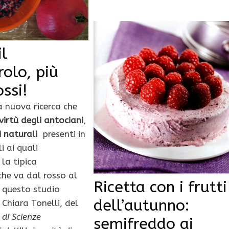
il
rolo, più
ossi!
a nuova ricerca che
virtù degli antociani
,
i naturali
presenti in
i ai quali
la tipica
che va dal rosso al
Ricetta con i frutti
 questo studio
dell’autunno:
Chiara Tonelli, del
di Scienze
semifreddo ai