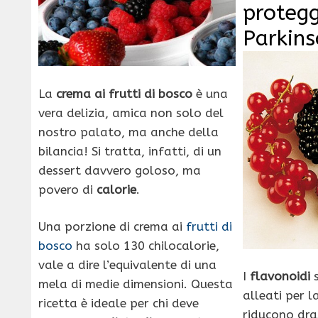
proteg
Parkin
La
crema ai frutti di bosco
è una
vera delizia, amica non solo del
nostro palato, ma anche della
bilancia! Si tratta, infatti, di un
dessert davvero goloso, ma
povero di
calorie
.
Una porzione di crema ai
frutti di
bosco
ha solo 130 chilocalorie,
vale a dire l’equivalente di una
I
flavonoidi
s
mela di medie dimensioni. Questa
alleati per l
ricetta è ideale per chi deve
riducono dras