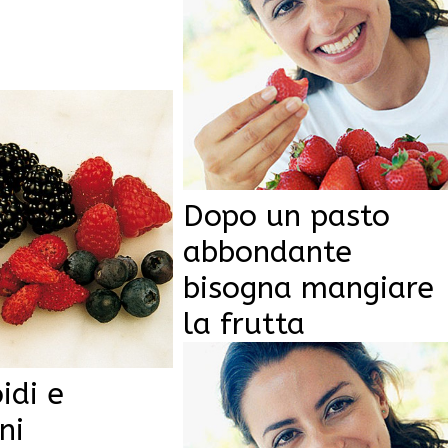
Dopo un pasto
abbondante
bisogna mangiare
la frutta
idi e
ni