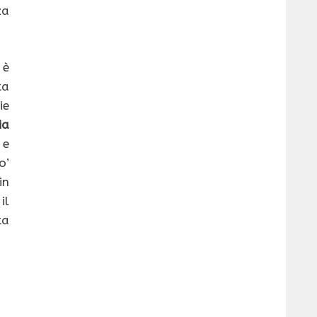
za
 è
ta
ie
ia
e
o’
in
il
ta