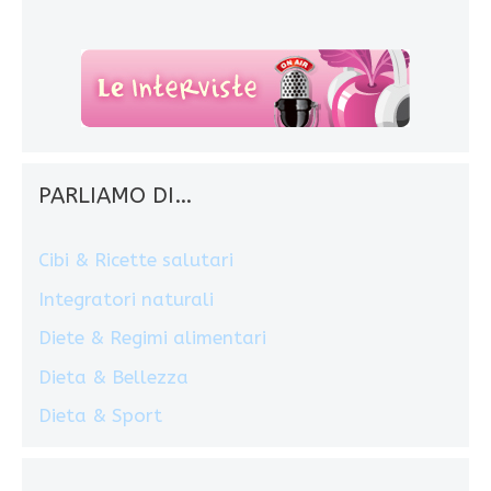
PARLIAMO DI…
Cibi & Ricette salutari
Integratori naturali
Diete & Regimi alimentari
Dieta & Bellezza
Dieta & Sport