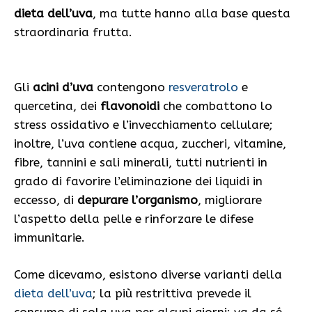
dieta dell’uva
, ma tutte hanno alla base questa
straordinaria frutta.
Gli
acini d’uva
contengono
resveratrolo
e
quercetina, dei
flavonoidi
che combattono lo
stress ossidativo e l’invecchiamento cellulare;
inoltre, l’uva contiene acqua, zuccheri, vitamine,
fibre, tannini e sali minerali, tutti nutrienti in
grado di favorire l’eliminazione dei liquidi in
eccesso, di
depurare l’organismo
, migliorare
l’aspetto della pelle e rinforzare le difese
immunitarie.
Come dicevamo, esistono diverse varianti della
dieta dell’uva
; la più restrittiva prevede il
consumo di sola uva per alcuni giorni; va da sé