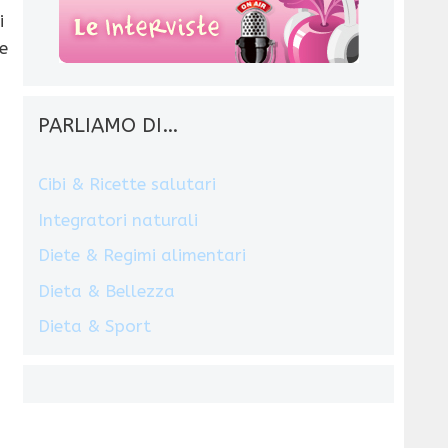
i
e
PARLIAMO DI…
Cibi & Ricette salutari
Integratori naturali
Diete & Regimi alimentari
Dieta & Bellezza
Dieta & Sport