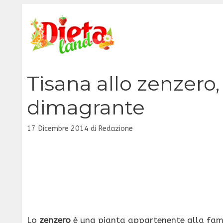
Vai
al
contenuto
Tisana allo zenzero
dimagrante
17 Dicembre 2014
di
Redazione
Lo
zenzero
è una pianta appartenente alla famig