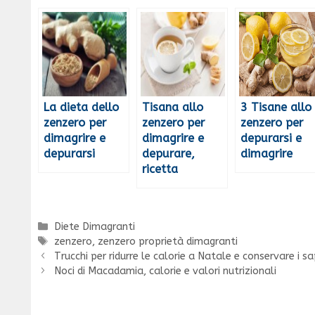
La dieta dello
Tisana allo
3 Tisane allo
zenzero per
zenzero per
zenzero per
dimagrire e
dimagrire e
depurarsi e
depurarsi
depurare,
dimagrire
ricetta
Categorie
Diete Dimagranti
Tag
zenzero
,
zenzero proprietà dimagranti
Trucchi per ridurre le calorie a Natale e conservare i sa
Noci di Macadamia, calorie e valori nutrizionali