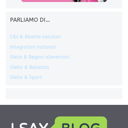
PARLIAMO DI…
Cibi & Ricette salutari
Integratori naturali
Diete & Regimi alimentari
Dieta & Bellezza
Dieta & Sport