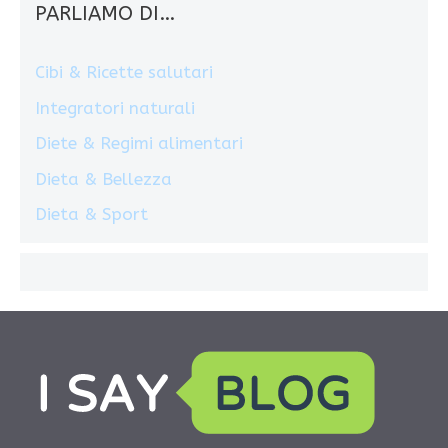
PARLIAMO DI…
Cibi & Ricette salutari
Integratori naturali
Diete & Regimi alimentari
Dieta & Bellezza
Dieta & Sport