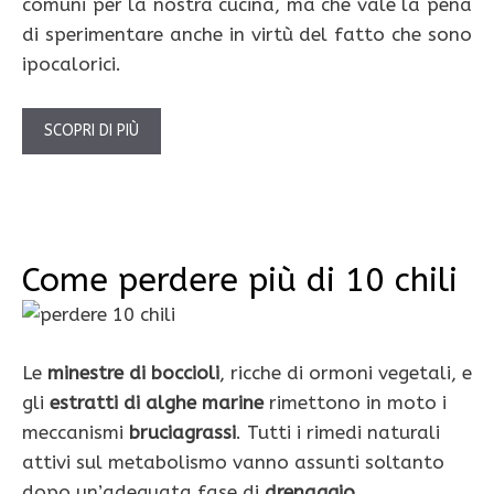
comuni per la nostra cucina, ma che vale la pena
di sperimentare anche in virtù del fatto che sono
ipocalorici.
SCOPRI DI PIÙ
Come perdere più di 10 chili
Le
minestre di boccioli
, ricche di ormoni vegetali, e
gli
estratti di alghe marine
rimettono in moto i
meccanismi
bruciagrassi
. Tutti i rimedi naturali
attivi sul metaboli­smo vanno assunti soltanto
dopo un’ade­guata fase di
drenaggio,