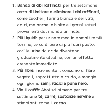
Bando ai cibi raffinati
: per tre settimane
cerca di
limitare o eliminare i cibi raffinati
,
come zuccheri, farina bianca e de­rivati,
dolci, ma anche le bibite e i grassi sa­turi
provenienti dal mondo animale.
Più liquidi
: per urinare meglio e smaltire più
tossine, cerca di bere di più fuori pasto:
così le urine da acide diventa­no
gradualmente alcaline, con un effetto
drenante immediato.
Più fibre
: incrementa il consumo di fibre
vegetali, soprattutto a crudo, e man­gia
ogni giorno
semi, radici e pane nero.
Via il caffè
: Abolisci almeno per tre
settimane
tè, caffè, sostanze ner­vine
e
stimolanti come il
cacao
.