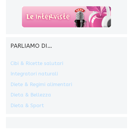
PARLIAMO DI…
Cibi & Ricette salutari
Integratori naturali
Diete & Regimi alimentari
Dieta & Bellezza
Dieta & Sport