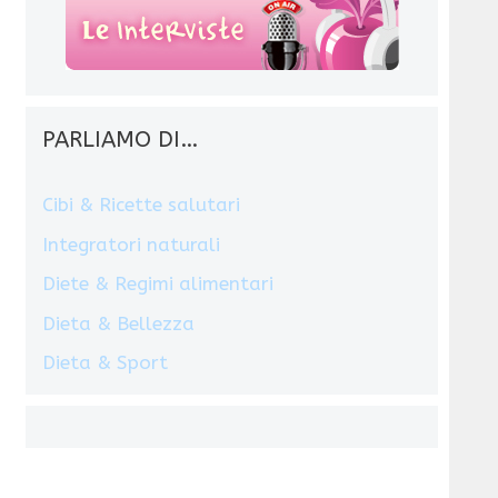
PARLIAMO DI…
Cibi & Ricette salutari
Integratori naturali
Diete & Regimi alimentari
Dieta & Bellezza
Dieta & Sport