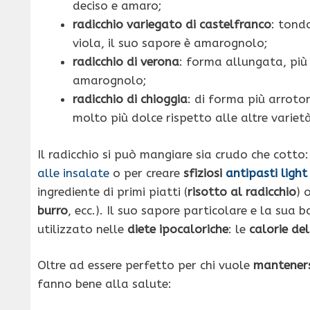
deciso e amaro;
radicchio variegato di castelfranco
: tond
viola, il suo sapore è amarognolo;
radicchio di verona
: forma allungata, più 
amarognolo;
radicchio di chioggia
: di forma più arroto
molto più dolce rispetto alle altre variet
Il radicchio si può mangiare sia crudo che cotto:
alle insalate
o per creare
sfiziosi
antipasti light
ingrediente di primi piatti (
risotto al radicchio
) 
burro
, ecc.). Il suo sapore particolare e la sua
utilizzato nelle
diete ipocaloriche
: le
calorie del
Oltre ad essere perfetto per chi vuole
manteners
fanno bene alla salute: