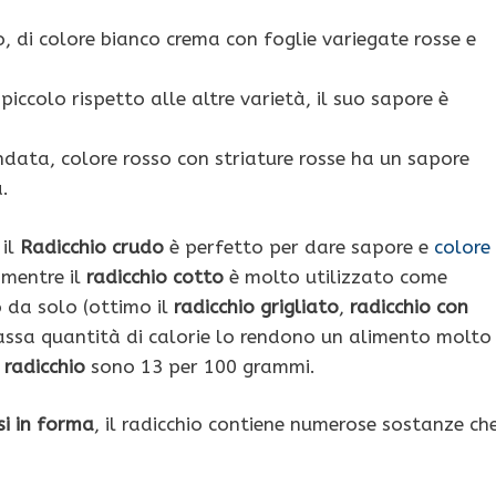
o, di colore bianco crema con foglie variegate rosse e
piccolo rispetto alle altre varietà, il suo sapore è
ndata, colore rosso con striature rosse ha un sapore
à.
 il
Radicchio crudo
è perfetto per dare sapore e
colore
mentre il
radicchio cotto
è molto utilizzato come
o da solo (ottimo il
radicchio grigliato
,
radicchio con
 bassa quantità di calorie lo rendono un alimento molto
 radicchio
sono 13 per 100 grammi.
i in forma
, il radicchio contiene numerose sostanze ch