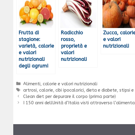
Frutta di
Radicchio
Zucca, calori
stagione:
rosso,
e valori
varietà, calorie
proprietà e
nutrizionali
e valori
valori
nutrizionali
nutrizionali
degli agrumi
Categorie
Alimenti, calorie e valori nutrizionali
Tag
artrosi
,
calorie
,
cibi ipocalorici
,
dieta e diabete
,
stipsi 
Clean diet per depurare il corpo (prima parte)
I 150 anni dellUnità d’Italia visti attraverso l’aliment