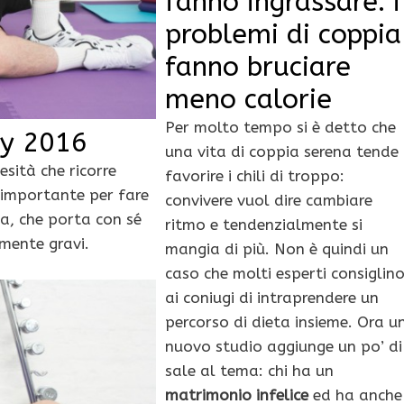
fanno ingrassare: i
problemi di coppia
fanno bruciare
meno calorie
Per molto tempo si è detto che
ay 2016
una vita di coppia serena tende
esità che ricorre
favorire i chili di troppo:
 importante per fare
convivere vuol dire cambiare
a, che porta con sé
ritmo e tendenzialmente si
amente gravi.
mangia di più. Non è quindi un
caso che molti esperti consiglin
ai coniugi di intraprendere un
percorso di dieta insieme. Ora u
nuovo studio aggiunge un po’ di
sale al tema: chi ha un
matrimonio infelice
ed ha anche