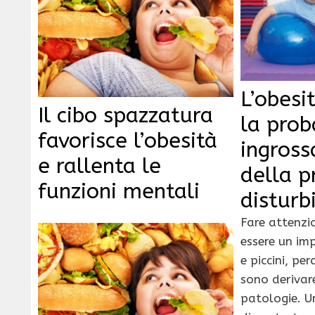
L’obesi
Il cibo spazzatura
la prob
favorisce l’obesità
ingros
e rallenta le
della p
funzioni mentali
disturb
Fare attenzi
essere un imp
e piccini, per
sono deriva
patologie. U