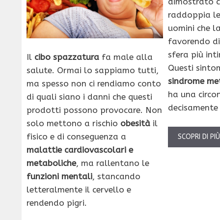
dimostrato c
raddoppia le
uomini che l
favorendo dis
sfera più in
Il
cibo spazzatura
fa male alla
Questi sinto
salute. Ormai lo sappiamo tutti,
sindrome me
ma spesso non ci rendiamo conto
ha una circo
di quali siano i danni che questi
decisamente 
prodotti possono provocare. Non
solo mettono a rischio
obesità
il
fisico e di conseguenza a
SCOPRI DI PI
malattie cardiovascolari e
metaboliche
, ma rallentano le
funzioni mentali
, stancando
letteralmente il cervello e
rendendo pigri.