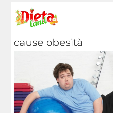
Vai
al
contenuto
cause obesità