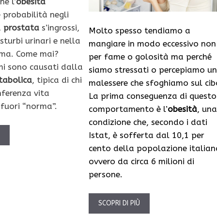
he l’
obesità
 probabilità negli
a
prostata
s’ingrossi,
Molto spesso tendiamo a
turbi urinari e nella
mangiare in modo eccessivo non
tima. Come mai?
per fame o golosità ma perché
mi sono causati dalla
siamo stressati o percepiamo un
tabolica
, tipica di chi
malessere che sfoghiamo sul cib
nferenza vita
La prima conseguenza di questo
fuori “norma”.
comportamento è l’
obesità
, una
condizione che, secondo i dati
Istat, è sofferta dal 10,1 per
Ù
cento della popolazione italian
ovvero da circa 6 milioni di
persone.
SCOPRI DI PIÙ