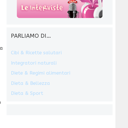
PARLIAMO DI…
 a
Cibi & Ricette salutari
Integratori naturali
Diete & Regimi alimentari
Dieta & Bellezza
o
Dieta & Sport
n