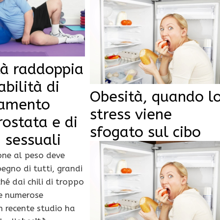
tà raddoppia
abilità di
Obesità, quando l
samento
stress viene
rostata e di
sfogato sul cibo
i sessuali
one al peso deve
egno di tutti, grandi
ché dai chili di troppo
re numerose
n recente studio ha