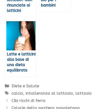
rinunciate ai
bambini
latticini
Latte e latticini
alla base di
una dieta
equilibrata
Categorie
Diete e Salute
Tag
calcio
,
intolleranza al lattosio
,
lattosio
Cibi ricchi di ferro
Calorie della pastiera napoletana