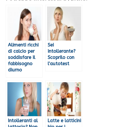
Alimenti ricchi
Sei
di calcio per
intollerante?
soddisfare il
Scoprilo con
fabbisogno
l’autotest
diurno
Intolleranti al
Latte e latticini
lattosio? Non
bio per i