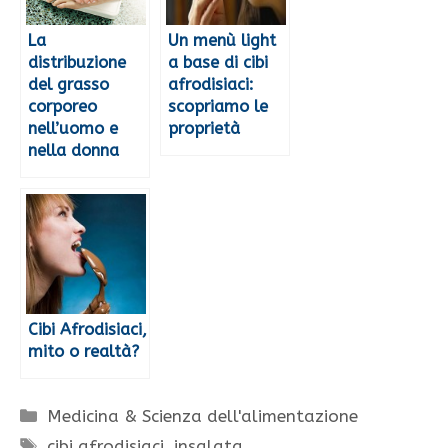
La
Un menù light
distribuzione
a base di cibi
del grasso
afrodisiaci:
corporeo
scopriamo le
nell’uomo e
proprietà
nella donna
Cibi Afrodisiaci,
mito o realtà?
Categorie
Medicina & Scienza dell'alimentazione
Tag
cibi afrodisiaci
,
insalata