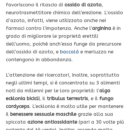
favoriscono il rilascio di
ossido di azoto
,
neurotrasmettitore chimico dell’erezione. L’ossido
d’azoto, infatti, viene utilizzato anche nei
farmaci contro l’impotenza. Anche l’
arginina
è in
grado di migliorare le proprietà erettili
dell’uomo, poiché anch’essa funge da precursore
dell’ossido di azoto, e
baccalà
e merluzzo ne
contengono in abbondanza.
L’attenzione dei ricercatori, inoltre, soprattutto
negli ultimi tempi, si è concentrata su 3 alimenti
noti da millenni per le loro proprietà: l’
alga
ecklonia bicicli
, il
tribulus terrestris
, e il
fungo
cordyceps
. L’ecklonia è molto utile per mantenere
il
benessere sessuale maschile
grazie alla sua
spiccata
azione antiossidante
(pari a 30 volte più
potente del tè verde), inoltre, essendo molto