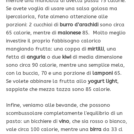
mentre una manciata di uvetta passa 75 calorie.
Se avete voglia di usare una salsa golosa ma
ipercalorica, fate almeno attenzione alle
porzioni: 2 cucchiai di
burro d’arachidi
sono circa
65 calorie, mentre di
maionese
85. Molto meglio
investire il proprio fabbisogno calorico
mangiando frutta: una coppa di
mirtilli
, una
fetta di
anguria
o due
kiwi
di media dimensione
sono circa 90 calorie, mentre una semplice mela,
con la buccia, 70 e una porzione di
lamponi
65.
Se volete abbinare la frutta allo
yogurt light
,
sappiate che mezza tazza sono 85 calorie.
Infine, veniamo alle bevande, che possono
scombussolare completamente l’equilibrio di un
pasto: un bicchiere di
vino
, che sia rosso o bianco,
vale circa 100 calorie, mentre una
birra
da 33 cl