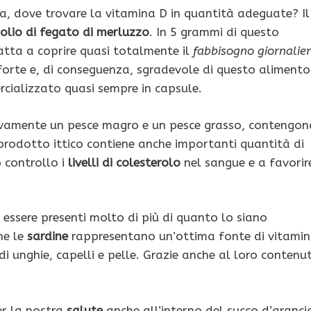
, dove trovare la vitamina D in quantità adeguate? Il
olio di fegato di merluzzo
. In 5 grammi di questo
tta a coprire quasi totalmente il
fabbisogno giornalie
forte e, di conseguenza, sgradevole di questo alimento
rcializzato quasi sempre in capsule.
tivamente un pesce magro e un pesce grasso, contengon
prodotto ittico contiene anche importanti quantità di
o controllo i
livelli di colesterolo
nel sangue e a favorir
essere presenti molto di più di quanto lo siano
he le
sardine
rappresentano un’ottima fonte di vitami
i unghie, capelli e pelle. Grazie anche al loro contenu
er la nostra
salute
anche all’interno del succo d’aranci