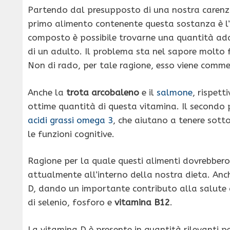
Partendo dal presupposto di una nostra carenza
primo alimento contenente questa sostanza è l’
composto è possibile trovarne una quantità ada
di un adulto. Il problema sta nel sapore molto 
Non di rado, per tale ragione, esso viene comme
Anche la
trota arcobaleno
e il
salmone
, rispet
ottime quantità di questa vitamina. Il secondo 
acidi grassi omega 3
, che aiutano a tenere sott
le funzioni cognitive.
Ragione per la quale questi alimenti dovrebbero 
attualmente all’interno della nostra dieta. Anc
D, dando un importante contributo alla salute d
di selenio, fosforo e
vitamina B12
.
La vitamina D è presente in quantità rilevanti p