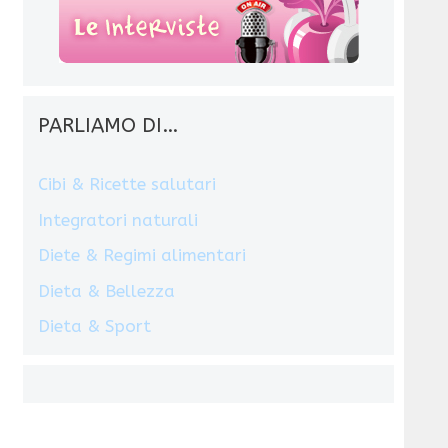
PARLIAMO DI…
Cibi & Ricette salutari
Integratori naturali
Diete & Regimi alimentari
Dieta & Bellezza
Dieta & Sport