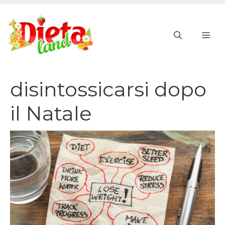
Vai
al
ME
contenuto
disintossicarsi dopo
il Natale