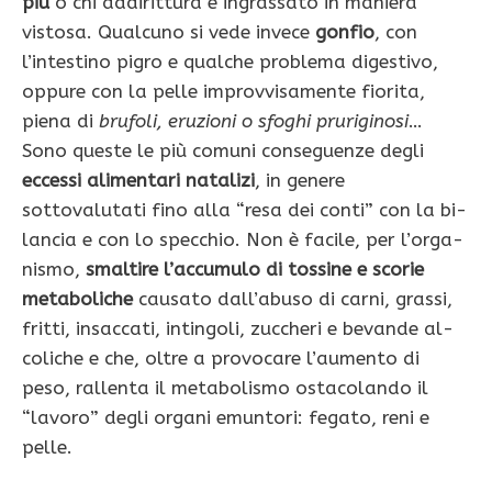
più
o chi addirittura è ingrassato in maniera
vistosa. Qualcuno si vede invece
gonfio
, con
l’intestino pigro e qualche problema digestivo,
oppure con la pelle improvvisamente fiorita,
piena di
brufoli, eruzioni o sfoghi pruriginosi
…
Sono queste le più comuni conseguenze degli
eccessi alimentari natalizi
, in genere
sottovalutati fino alla “resa dei conti” con la bi­
lancia e con lo specchio. Non è facile, per l’orga­
nismo,
smaltire l’accumulo di tossine e scorie
metaboliche
causato dall’abuso di carni, grassi,
fritti, insaccati, intingoli, zuccheri e bevande al­
coliche e che, oltre a provocare l’aumento di
peso, rallenta il metabolismo ostacolando il
“lavoro” degli organi emuntori: fegato, reni e
pelle.