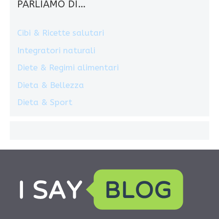
PARLIAMO DI…
Cibi & Ricette salutari
Integratori naturali
Diete & Regimi alimentari
Dieta & Bellezza
Dieta & Sport