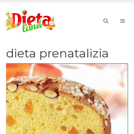
Vai
al
ME
contenuto
dieta prenatalizia