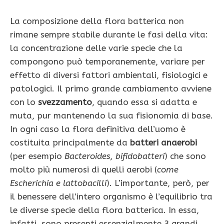
La composizione della flora batterica non
rimane sempre stabile durante le fasi della vita:
la concentrazione delle varie specie che la
compongono può temporanemente, variare per
ef­fetto di diversi fattori ambientali, fi­siologici e
patologici. Il primo grande cambiamento av­viene
con lo
svezzamento
, quando essa si adatta e
muta, pur mantenendo la sua fisionomia di base.
In ogni caso la flora definitiva del­l’uomo è
costituita principalmente da
batteri anaerobi
(per esempio
Bacteroides, bifidobatteri
) che sono
molto più numerosi di quelli aerobi (
come
Escherichia e lattobacilli
). L’importante, però, per
il benessere dell’intero organismo è l’equilibrio tra
le diverse specie della flora bat­terica. In essa,
infatti, sono presenti essenzialmente 3 grandi