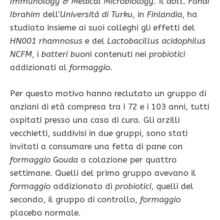
Immunology & Medical Microbiology
. Il
dott. Fandi
Ibrahim
dell’
Università di Turku
, in
Finlandia
, ha
studiato insieme ai suoi colleghi gli effetti del
HN001
rhamnosus
e del
Lactobacillus acidophilus
NCFM
, i
batteri buon
i contenuti nei
probiotici
addizionati al
formaggio
.
Per questo motivo hanno reclutato un gruppo di
anziani di età compresa tra i 72 e i 103 anni, tutti
ospitati presso una casa di cura. Gli arzilli
vecchietti, suddivisi in due gruppi, sono stati
invitati a consumare una fetta di
pane con
formaggio Gouda
a colazione per quattro
settimane. Quelli del primo gruppo avevano il
formaggio
addizionato di
probiotici
, quelli del
secondo, il gruppo di controllo,
formaggio
placebo normale.