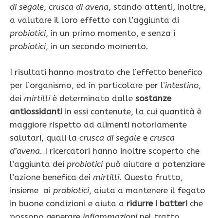
di segale
,
crusca di avena
, stando attenti, inoltre,
a valutare il loro effetto con l’aggiunta di
probiotici
, in un primo momento, e senza i
probiotici
, in un secondo momento.
I risultati hanno mostrato che l’effetto benefico
per l’organismo, ed in particolare per l’
intestino
,
dei
mirtilli
è determinato dalle
sostanze
antiossidanti
in essi contenute, la cui quantità è
maggiore rispetto ad alimenti notoriamente
salutari, quali la
crusca di segale
e
crusca
d’avena
. I ricercatori hanno inoltre scoperto che
l’aggiunta dei
probiotici
può aiutare a potenziare
l’azione benefica dei
mirtilli
. Questo frutto,
insieme ai
probiotici
, aiuta a mantenere il fegato
in buone condizioni e aiuta a
ridurre i batteri
che
possono generare
infiammazioni
nel tratto