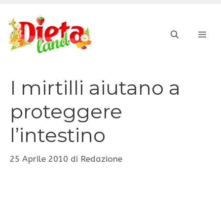
Vai
al
ME
contenuto
I mirtilli aiutano a
proteggere
l’intestino
25 Aprile 2010
di
Redazione