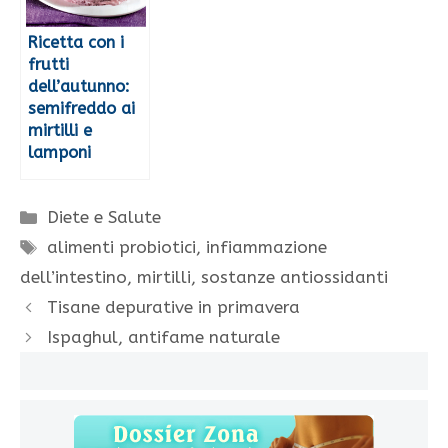
Ricetta con i
frutti
dell’autunno:
semifreddo ai
mirtilli e
lamponi
Categorie
Diete e Salute
Tag
alimenti probiotici
,
infiammazione
dell’intestino
,
mirtilli
,
sostanze antiossidanti
Tisane depurative in primavera
Ispaghul, antifame naturale