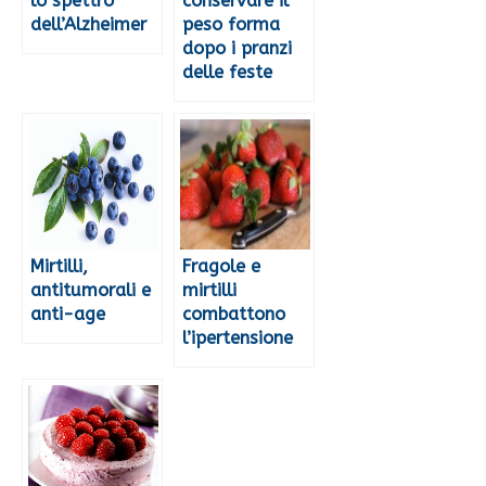
lo spettro
conservare il
dell’Alzheimer
peso forma
dopo i pranzi
delle feste
Mirtilli,
Fragole e
antitumorali e
mirtilli
anti-age
combattono
l’ipertensione