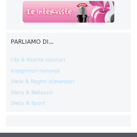
PARLIAMO DI…
Cibi & Ricette salutari
Integratori naturali
Diete & Regimi alimentari
Dieta & Bellezza
Dieta & Sport