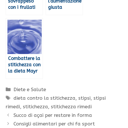
sovrappeso
l’alimentazione
con i frullati
giusta
Combattere la
stitichezza con
la dieta Mayr
Categorie
Diete e Salute
Tag
dieta contro la stitichezza
,
stipsi
,
stipsi
rimedi
,
stitichezza
,
stitichezza rimedi
Succo di açai per restare in forma
Consigli alimentari per chi fa sport