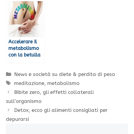
Accelerare il
metabolismo
con la betulla
Categorie
News e società su diete & perdita di peso
Tag
meditazione
,
metabolismo
Bibite zero, gli effetti collaterali
sull’organismo
Detox, ecco gli alimenti consigliati per
depurarsi