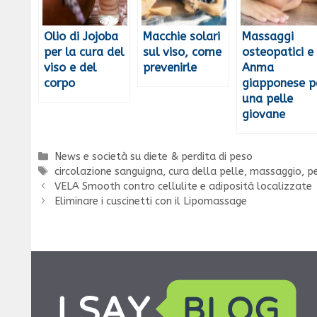
Olio di Jojoba
Macchie solari
Massaggi
per la cura del
sul viso, come
osteopatici e
viso e del
prevenirle
Anma
corpo
giapponese p
una pelle
giovane
Categorie
News e società su diete & perdita di peso
Tag
circolazione sanguigna
,
cura della pelle
,
massaggio
,
p
VELA Smooth contro cellulite e adiposità localizzate
Eliminare i cuscinetti con il Lipomassage