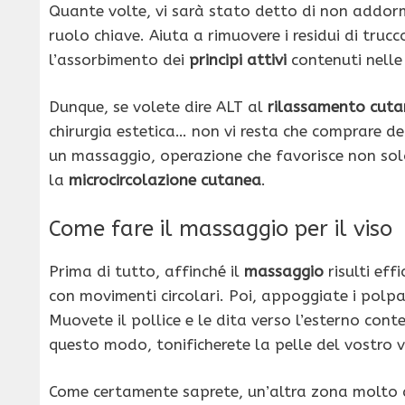
Quante volte, vi sarà stato detto di non addor
ruolo chiave. Aiuta a rimuovere i residui di trucc
l’assorbimento dei
principi attivi
contenuti nell
Dunque, se volete dire ALT al
rilassamento cut
chirurgia estetica… non vi resta che comprare de
un massaggio, operazione che favorisce non sol
la
microcircolazione cutanea
.
Come fare il massaggio per il viso
Prima di tutto, affinché il
massaggio
risulti eff
con movimenti circolari. Poi, appoggiate i polpast
Muovete il pollice e le dita verso l’esterno con
questo modo, tonificherete la pelle del vostro v
Come certamente saprete, un’altra zona molto d