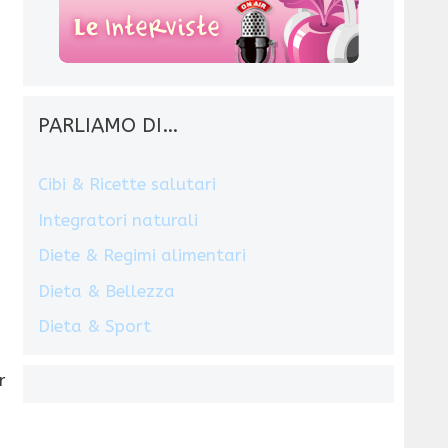
PARLIAMO DI…
Cibi & Ricette salutari
Integratori naturali
Diete & Regimi alimentari
Dieta & Bellezza
Dieta & Sport
r