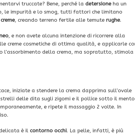
mentarvi truccate? Bene, perché la
detersione
ha un
o, le impurità e lo smog, tutti fattori che limitano
e
creme
, creando terreno fertile alle temute
rughe
.
aneo
, e non avete alcuna intenzione di ricorrere alla
lle creme cosmetiche di ottima qualità, e applicarle co
o l’assorbimento della crema, ma sopratutto, stimola
icace, iniziate a stendere la crema dapprima sull’ovale
relli delle dita sugli zigomi e il pollice sotto il mento
temporaneamente, e ripete il massaggio 2 volte. In
iso.
elicata è il
contorno occhi
. La pelle, infatti, è più