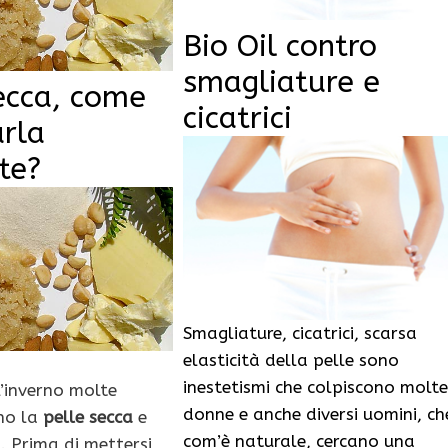
Bio Oil contro
smagliature e
ecca, come
cicatrici
arla
ate?
Smagliature, cicatrici, scarsa
elasticità della pelle sono
inestetismi che colpiscono molte
l’inverno molte
donne e anche diversi uomini, ch
no la
pelle secca
e
com’è naturale, cercano una
 Prima di mettersi