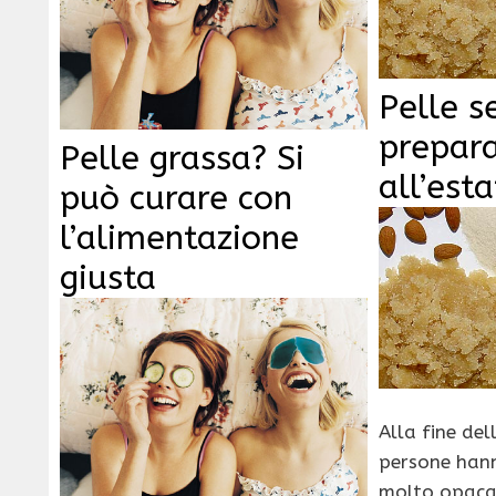
Pelle s
prepar
Pelle grassa? Si
all’est
può curare con
l’alimentazione
giusta
Alla fine del
persone han
molto opaca.