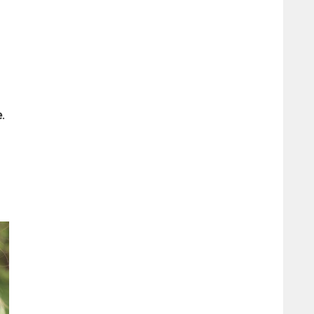
n
e
.