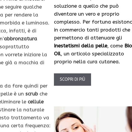
soluzione a quello che può
ne seguire qualche
diventare un vero e proprio
la per rendere la
complesso. Per fortuna esiston
 morbida e luminosa.
in commercio tanti prodotti che
ca, infatti, è di
permettono di attenuare gli
n’
abbronzatura
inestetismi della pelle
, come
Bio
soprattutto
Oil
, un articolo specializzato
 vorrete iniziare la
proprio nella cura cutanea.
ne già a macchia di
SCOPRI DI PIÙ
a da fare quindi per
 pelle è un
scrub
che
eliminare le
cellule
istinare la naturale
uesto trattamento va
 una certa frequenza: