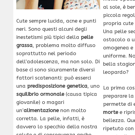
al sole, è be
piccola rego
Cute sempre lucida, acne e punti
propria cute
neri. Sono questi alcuni degli
Una pelle sec
inestetismi più tipici della
pelle
ostacolo a u
grassa
, problema molto diffuso
omogenea e 
soprattutto nel periodo
uniforme. Non
dell’adolescenza, ma non solo. Di
bella stagio
base ci sono sicuramente diversi
leopardo?
fattori scatenanti: può esserci
una
predisposizione genetica
, uno
La prima cos
squilibrio ormonale
(causa tipica
preparare la
giovanile) o magari
permette di 
un’
alimentazione
non molto
morte
e ripr
corretta. La pelle, infatti, è
bellezza. Q
davvero lo specchio della nostra
ripetuto con
salute e di conseguenza anche