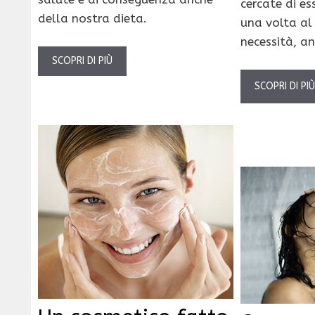
cercate di es
della nostra dieta.
una volta al
necessità, an
SCOPRI DI PIÙ
SCOPRI DI PI