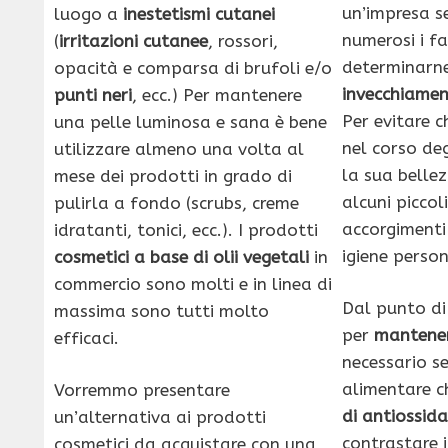
un’impresa s
luogo a
inestetismi cutanei
numerosi i f
(
irritazioni cutanee
, rossori,
determinarn
opacità e comparsa di brufoli e/o
invecchiamen
punti neri
, ecc.) Per mantenere
Per evitare c
una pelle luminosa e sana è bene
nel corso deg
utilizzare almeno una volta al
la sua belle
mese dei prodotti in grado di
alcuni piccol
pulirla a fondo (scrubs, creme
accorgimenti
idratanti, tonici, ecc.). I prodotti
igiene person
cosmetici a base di olii vegetali
in
commercio sono molti e in linea di
Dal punto di
massima sono tutti molto
per
mantener
efficaci.
necessario s
alimentare c
Vorremmo presentare
di antiossida
un’alternativa ai prodotti
contrastare 
cosmetici da acquistare con una