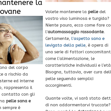
antenere la
iovane
Volete mantenere la
pelle
del
vostro viso luminosa e turgida?
Niente paura, ecco come fare c
l’
automassaggio rassodante
.
Certamente,
l’aspetto sano e
levigato della pelle
, è opera di
una serie di fattori concomitanti
come l’alimentazione, le
caratteristiche individuali e l’età
gano del corpo
Bisogna, tuttavia, aver cura del
 a rischio da
pelle seguendo semplici
sterne ed interne
accorgimenti.
o, rappresenta il
 contatto con gli
Quante volte, vi sarà stato det
 una
pelle sana e
di non addormentarvi truccate?
 sempre è