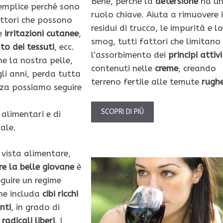
Bene, perché la
detersione
ha u
emplice perché sono
ruolo chiave. Aiuta a rimuovere i
attori che possono
residui di trucco, le impurità e lo
e
irritazioni cutanee
,
smog, tutti fattori che limitano
to dei tessuti
, ecc.
l’assorbimento dei
principi attivi
he la nostra pelle,
contenuti nelle
creme
, creando
li anni, perda tutta
terreno fertile alle temute
rugh
zza possiamo seguire
i
SCOPRI DI PIÙ
 alimentari e di
ale.
 vista alimentare,
e la belle giovane
è
eguire un regime
he includa
cibi ricchi
nti
, in grado di
i
radicali liberi
. I