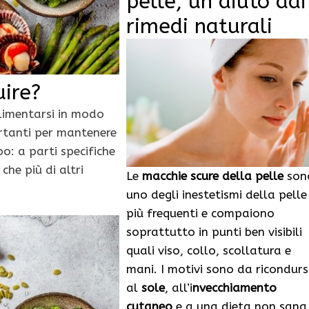
pelle, un aiuto dai
rimedi naturali
uire?
limentarsi in modo
ortanti per mantenere
o: a parti specifiche
che più di altri
Le
macchie scure della pelle
son
uno degli inestetismi della pelle
più frequenti e compaiono
soprattutto in punti ben visibili
quali viso, collo, scollatura e
mani. I motivi sono da ricondurs
al
sole
, all’i
nvecchiamento
cutaneo
e a una dieta non sana