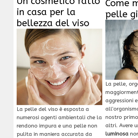
Un cosmetico fatto
Come m
in casa per la
pelle g
bellezza del viso
La pelle, or
maggiormente
aggressioni e
all’organism
La pelle del viso è esposta a
nostro primo
numerosi agenti ambientali che la
altri. Avere
rendono impura e una pelle non
luminosa
non
pulita in maniera accurata da