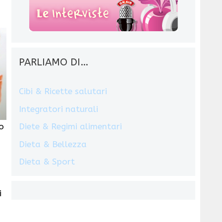
PARLIAMO DI…
Cibi & Ricette salutari
Integratori naturali
o
Diete & Regimi alimentari
Dieta & Bellezza
Dieta & Sport
i
.