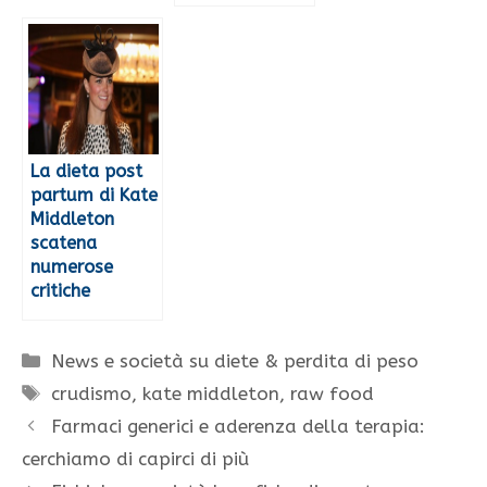
La dieta post
partum di Kate
Middleton
scatena
numerose
critiche
Categorie
News e società su diete & perdita di peso
Tag
crudismo
,
kate middleton
,
raw food
Farmaci generici e aderenza della terapia:
cerchiamo di capirci di più