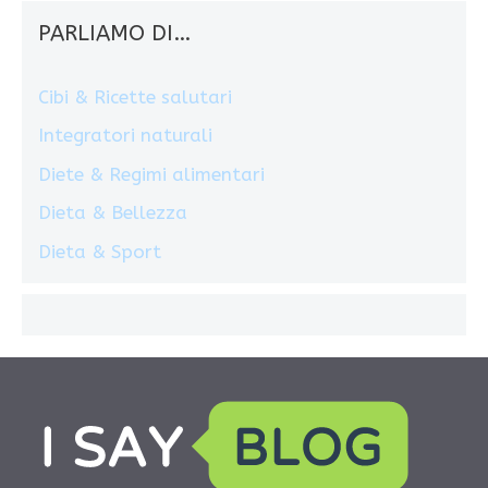
PARLIAMO DI…
Cibi & Ricette salutari
Integratori naturali
Diete & Regimi alimentari
Dieta & Bellezza
Dieta & Sport