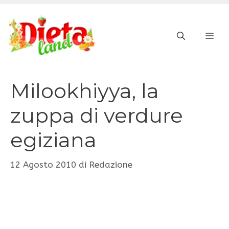
Vai
al
ME
contenuto
Milookhiyya, la
zuppa di verdure
egiziana
12 Agosto 2010
di
Redazione