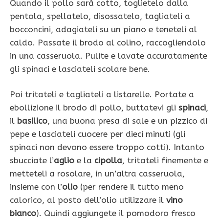
Quando il pollo
sarà cotto, toglietelo dalla
pentola, spellatelo, disossatelo, tagliateli a
bocconcini, adagiateli su un piano e teneteli al
caldo. Passate il brodo al colino, raccogliendolo
in una casseruola. Pulite e lavate accuratamente
gli spinaci e lasciateli scolare bene.
Poi tritateli e tagliateli a listarelle. Portate a
ebollizione il brodo di pollo, buttatevi gli
spinaci
,
il
basilico
, una buona presa di sale e un pizzico di
pepe e lasciateli cuocere per dieci minuti (gli
spinaci non devono essere troppo cotti). Intanto
sbucciate l’
aglio
e la
cipolla
, tritateli finemente e
metteteli a rosolare, in un’altra casseruola,
insieme con l’
olio
(per rendere il tutto meno
calorico, al posto dell’olio utilizzare il
vino
bianco
). Quindi aggiungete il pomodoro fresco