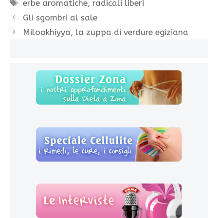
Tag
erbe aromatiche
,
radicali liberi
Gli sgombri al sale
Milookhiyya, la zuppa di verdure egiziana