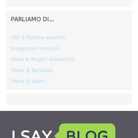
PARLIAMO DI…
Cibi & Ricette salutari
Integratori naturali
Diete & Regimi alimentari
Dieta & Bellezza
Dieta & Sport