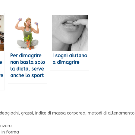
Per dimagrire
I sogni aiutano
e
non basta solo
a dimagrire
la dieta, serve
re
anche lo sport
ideogiochi
,
grassi
,
indice di massa corporea
,
metodi di allenamento
enzero
i in forma