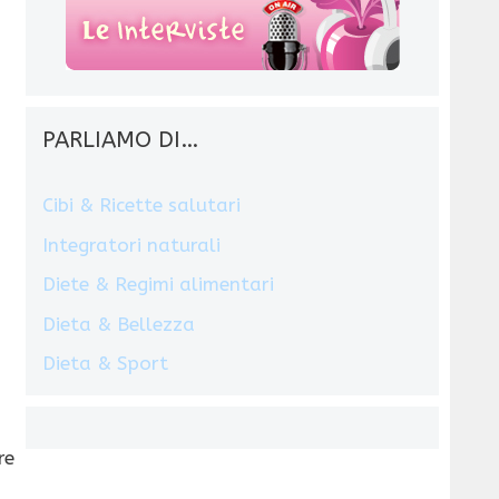
PARLIAMO DI…
Cibi & Ricette salutari
Integratori naturali
Diete & Regimi alimentari
Dieta & Bellezza
Dieta & Sport
re