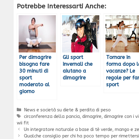
Potrebbe Interessarti Anche:
Per dimagrire
Gli sport
Tornare in
bisogna fare
invernali che
forma dopo l
30 minuti di
aiutano a
vacanze? Le
sport
dimagrire
regole per fa
moderato al
sport
giorno
Categorie
News e società su diete & perdita di peso
Tag
circonferenza della pancia
,
dimagrire
,
dimagrire con i v
wii fit
Un integratore naturale a base di tè verde, mango e z
Qualche consiglio per chi ha poco tempo per rimetters